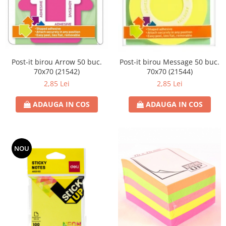
Hârtie
Servețele umede
Plicuri
Lavete și bureți
Tipizate
Lumanari
Tuș & more
Mopuri
Mănuși
Post-it birou Arrow 50 buc.
Post-it birou Message 50 buc.
70x70 (21542)
70x70 (21544)
Odorizante cameră/auto
2,85 Lei
2,85 Lei
Odorizante toaletă
Pahare și accesorii
ADAUGA IN COS
ADAUGA IN COS
Saci menajeri
Detergenți și balsam de rufe
Dispensere/dozatoare
NOU