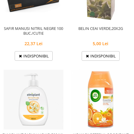
Hârtie
Servețele umede
Plicuri
Lavete și bureți
Tipizate
Lumanari
Tuș & more
Mopuri
SAFIR MANUSI NITRIL NEGRE 100
BELIN CEAI VERDE,20X2G
BUC./CUTIE
Mănuși
Odorizante cameră/auto
22,37 Lei
5,00 Lei
Odorizante toaletă
INDISPONIBIL
INDISPONIBIL
Pahare și accesorii
Saci menajeri
Detergenți și balsam de rufe
Dispensere/dozatoare