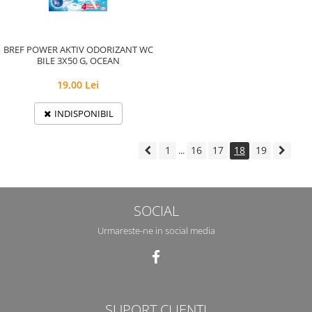
BREF POWER AKTIV ODORIZANT WC
BILE 3X50 G, OCEAN
19,00 Lei
INDISPONIBIL
1
16
17
18
19
...
SOCIAL
Urmareste-ne in social media
SUPORT CLIENTI