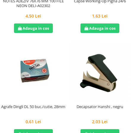
Capse Working-Up Pigna 24/6
NOTES ADEZIV 76X76 MM 100 FILE
NEON DELI-A02302
1,63 Lei
4,50 Lei
Adauga in cos
Adauga in cos
Agrafe Dingli DL 50 buc./cutie, 28mm
Decapsator Hanshi , negru
0,61 Lei
2,03 Lei