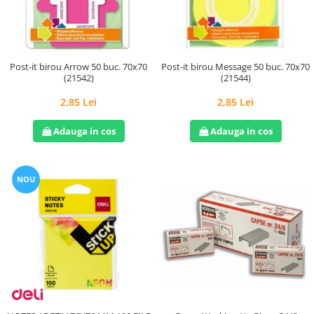
Hârtie
Servețele umede
Plicuri
Lavete și bureți
Tipizate
Lumanari
Tuș & more
Mopuri
Post-it birou Arrow 50 buc. 70x70
Post-it birou Message 50 buc. 70x70
(21542)
(21544)
Mănuși
Odorizante cameră/auto
2,85 Lei
2,85 Lei
Odorizante toaletă
Adauga in cos
Adauga in cos
Pahare și accesorii
Saci menajeri
Detergenți și balsam de rufe
NOU
Dispensere/dozatoare