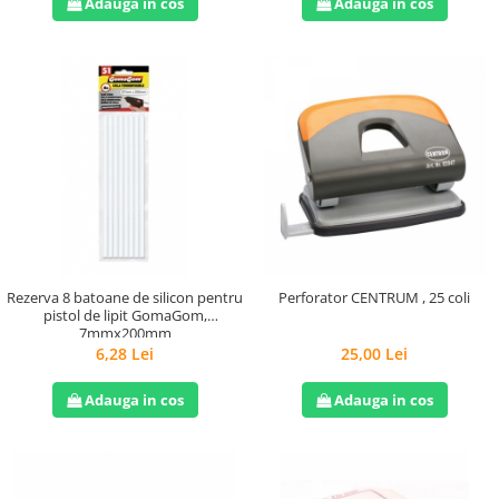
Adauga in cos
Adauga in cos
Rezerva 8 batoane de silicon pentru
Perforator CENTRUM , 25 coli
pistol de lipit GomaGom,
7mmx200mm
6,28 Lei
25,00 Lei
Adauga in cos
Adauga in cos