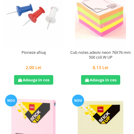
Pioneze afisaj
Cub notes adeziv neon 76X76 mm
500 coli W UP
2,00 Lei
8,13 Lei
Adauga in cos
Adauga in cos
NOU
NOU