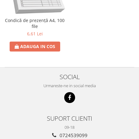
Hârtie
Servețele umede
Plicuri
Lavete și bureți
Tipizate
Lumanari
Condică de prezență A4, 100
file
Tuș & more
Mopuri
6,61 Lei
Mănuși
Odorizante cameră/auto
ADAUGA IN COS
Odorizante toaletă
Pahare și accesorii
Saci menajeri
SOCIAL
Detergenți și balsam de rufe
Urmareste-ne in social media
Dispensere/dozatoare
SUPORT CLIENTI
09-18
0724539099