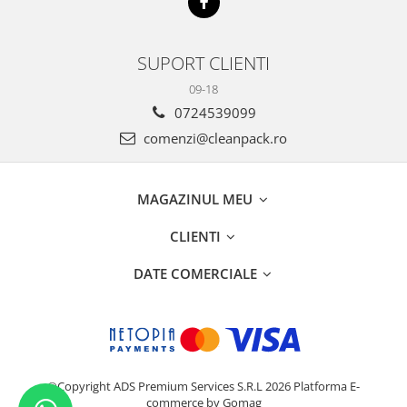
Hârtie
Servețele umede
Plicuri
Lavete și bureți
Tipizate
Lumanari
SUPORT CLIENTI
Tuș & more
Mopuri
09-18
Mănuși
0724539099
Odorizante cameră/auto
comenzi@cleanpack.ro
Odorizante toaletă
Pahare și accesorii
MAGAZINUL MEU
Saci menajeri
Detergenți și balsam de rufe
CLIENTI
Dispensere/dozatoare
DATE COMERCIALE
©Copyright ADS Premium Services S.R.L 2026
Platforma E-
commerce by Gomag