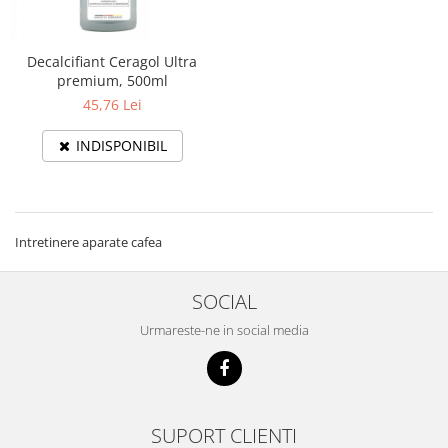
Hârtie
Servețele umede
Plicuri
Lavete și bureți
Tipizate
Decalcifiant Ceragol Ultra
Lumanari
premium, 500ml
Tuș & more
Mopuri
45,76 Lei
Mănuși
Odorizante cameră/auto
INDISPONIBIL
Odorizante toaletă
Pahare și accesorii
Saci menajeri
Intretinere aparate cafea
Detergenți și balsam de rufe
Dispensere/dozatoare
SOCIAL
Urmareste-ne in social media
SUPORT CLIENTI