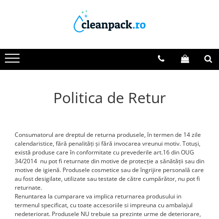
Produse Curățenie & Întreținere
Produse Îngrijire Personală
Birotică & Papetărie
Produse protocol
Produse de unica folosinta
Maști de protecție
Îngrijire corp
Accesorii pentru birou
Cafea
Folii, hârtie de copt și pungi
alimentare
Soluții de curățare
Săpunuri
Agrafe și clipsuri
Boabe
Pahare si capace
Deodorante și antiperspirante
Bandă adezivă
Curățare și întreținere aparate
Geamuri
cafea
Politica de Retur
Paie si paletine
Scutece & șervețele adulți
Calculator birou
Dezinfectanți
Ceai
Îngrijire Păr
Capsatoare & decapsatoare
Tacamuri si farfurii
Defundat țevi
Fructe
Capse metalice
Degresant universal
Accesorii pentru păr
Vaze si boluri
Dulciuri
Lipici
Detergenți vase
Șampon & Balsam
Consumatorul are dreptul de returna produsele, în termen de 14 zile
Post-It
calendaristice, fără penalități și fără invocarea vreunui motiv. Totuși,
Sare de masă
Pardoseli
Îngrijire Ten
există produse care în conformitate cu prevederile art.16 din OUG
Ambalaje cadouri
Suprafețe
Zahăr și îndulcitori
Cosmetice pentru Buze
34/2014 nu pot fi returnate din motive de protecție a sănătății sau din
motive de igienă. Produsele cosmetice sau de îngrijire personală care
Consumabile
Baterii și Acumulatori
Servețele și dischete demachiante
au fost desigilate, utilizate sau testate de către cumpărător, nu pot fi
Maturi si farase
Igienă dentară
Hârtie copiator
returnate.
Renuntarea la cumparare va implica returnarea produsului in
Cosuri si pubele de gunoi
Articole pentru copii
Instrumente de scris
termenul specificat, cu toate accesoriile si impreuna cu ambalajul
Echipamente de unică folosință
nedeteriorat. Produsele NU trebuie sa prezinte urme de deteriorare,
Plasturi
Organizare și Arhivare