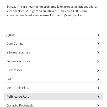
În cazul în care întâmpinați probleme la un produs achiziționat de la
cleanpack.ro, vă rugăm să sunați la nr: +40 724 539 099 sau
contactați-ne la adresa de e-mail: comenzi@cleanpack.ro
Ajutor
Cum Cumpar
Informatii Livrare
Termeni si Conditii
Despre noi
FAQ
Metode de Plata
Politica de Retur
Garantia Produselor