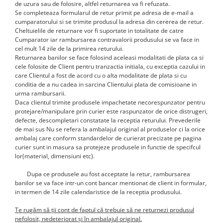
de uzura sau de folosire, altfel returnarea va fi refuzata.
Hârtie
Se completeaza formularul de retur primit pe adresa de e-mail a
Servețele umede
Plicuri
Lavete și bureți
cumparatorului si se trimite produsul la adresa din cererea de retur
.
Tipizate
Cheltuielile de returnare vor fi suportate in totalitate de catre
Lumanari
Cumparator iar rambursarea contravalorii produsului se va face in
Tuș & more
Mopuri
cel mult 14 zile de la primirea returului.
Mănuși
Returnarea banilor se face folosind aceleasi modalitati de plata ca si
cele folosite de Client pentru tranzactia initiala, cu exceptia cazului in
Odorizante cameră/auto
care Clientul a fost de acord cu o alta modalitate de plata si cu
Odorizante toaletă
conditia de a nu cadea in sarcina Clientului plata de comisioane in
urma rambursarii.
Pahare și accesorii
Daca clientul trimite produsele impachetate necorespunzator pentru
Saci menajeri
protejare/manipulare prin curier este raspunzator de orice distrugeri,
defecte, descompletari constatate la receptia returului. Prevederile
Detergenți și balsam de rufe
de mai sus Nu se refera la ambalajul original al produselor ci la orice
Dispensere/dozatoare
ambalaj care conform standardelor de curierat precizate pe pagina
curier sunt in masura sa protejeze produsele in functie de specifcul
lor(material, dimensiuni etc).
Dupa ce produsele au fost acceptate la retur, rambursarea
banilor se va face intr-un cont bancar mentionat de client in formular,
in termen de 14 zile calendaristice de la receptia produsului.
Te rugăm să ții cont de faptul că trebuie să ne returnezi produsul
nefolosit, nedeteriorat și în ambalajul original.