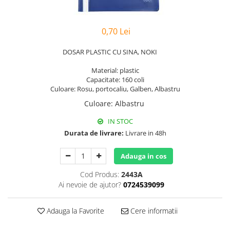
Hârtie
Servețele umede
Plicuri
Lavete și bureți
Tipizate
0,70 Lei
Lumanari
Tuș & more
Mopuri
DOSAR PLASTIC CU SINA, NOKI
Mănuși
Material: plastic
Odorizante cameră/auto
Capacitate: 160 coli
Odorizante toaletă
Culoare: Rosu, portocaliu, Galben, Albastru
Pahare și accesorii
Culoare
:
Albastru
Saci menajeri
IN STOC
Detergenți și balsam de rufe
Durata de livrare:
Livrare in 48h
Dispensere/dozatoare
Adauga in cos
Cod Produs:
2443A
Ai nevoie de ajutor?
0724539099
Adauga la Favorite
Cere informatii