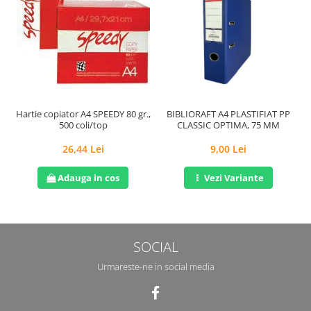
Hartie copiator A4 SPEEDY 80 gr.,
BIBLIORAFT A4 PLASTIFIAT PP
P
500 coli/top
CLASSIC OPTIMA, 75 MM
26,44 Lei
9,00 Lei
Adauga in cos
Vezi Variante
SOCIAL
Urmareste-ne in social media