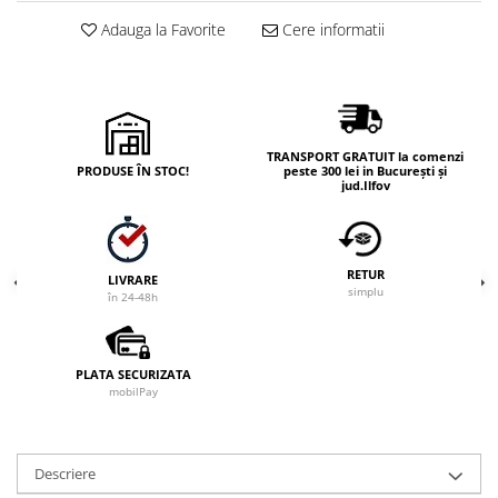
Adauga la Favorite
Cere informatii
TRANSPORT GRATUIT la comenzi
PRODUSE ÎN STOC!
peste 300 lei in București și
jud.Ilfov
RETUR
LIVRARE
simplu
în 24-48h
PLATA SECURIZATA
mobilPay
Descriere