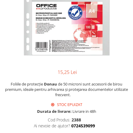
Hârtie
Servețele umede
Plicuri
Lavete și bureți
Tipizate
Lumanari
Tuș & more
Mopuri
Mănuși
Odorizante cameră/auto
Odorizante toaletă
Pahare și accesorii
Saci menajeri
15,25 Lei
Detergenți și balsam de rufe
Dispensere/dozatoare
Foliile de protecție
Donau
de 50 microni sunt accesorii de birou
premium, ideale pentru arhivarea și protejarea documentelor utilizate
frecvent.
STOC EPUIZAT
Durata de livrare:
Livrare in 48h
Cod Produs:
2388
Ai nevoie de ajutor?
0724539099