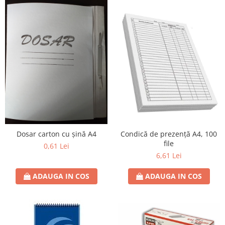
Condică de prezență A4, 100
Dosar carton cu șină A4
file
0,61 Lei
6,61 Lei
ADAUGA IN COS
ADAUGA IN COS