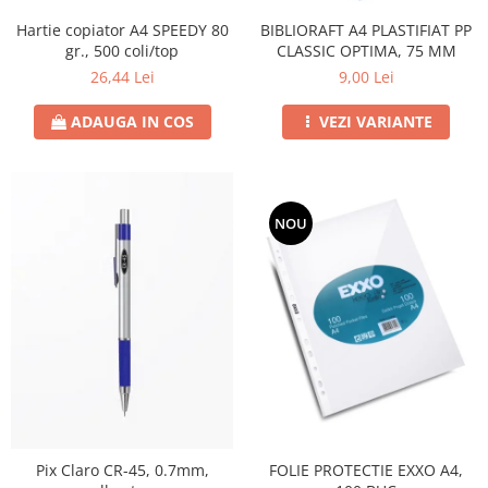
Hârtie
Hartie copiator A4 SPEEDY 80
Servețele umede
Plicuri
BIBLIORAFT A4 PLASTIFIAT PP
Lavete și bureți
gr., 500 coli/top
CLASSIC OPTIMA, 75 MM
Tipizate
Lumanari
26,44 Lei
9,00 Lei
Tuș & more
Mopuri
ADAUGA IN COS
VEZI VARIANTE
Mănuși
Odorizante cameră/auto
Odorizante toaletă
Pahare și accesorii
NOU
Saci menajeri
Detergenți și balsam de rufe
Dispensere/dozatoare
Pix Claro CR-45, 0.7mm,
FOLIE PROTECTIE EXXO A4,