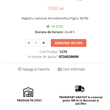
Hârtie
Servețele umede
Plicuri
13,02 Lei
Lavete și bureți
Tipizate
Lumanari
Registru cartonat A4 matematica Pigna, 96 file
Tuș & more
Mopuri
IN STOC
Mănuși
Durata de livrare:
24-48 h
Odorizante cameră/auto
Odorizante toaletă
ADAUGA IN COS
Pahare și accesorii
Cod Produs:
1278
Saci menajeri
Ai nevoie de ajutor?
0724539099
Detergenți și balsam de rufe
Dispensere/dozatoare
Adauga la Favorite
Cere informatii
TRANSPORT GRATUIT la comenzi
PRODUSE ÎN STOC!
peste 300 lei in București și
jud.Ilfov