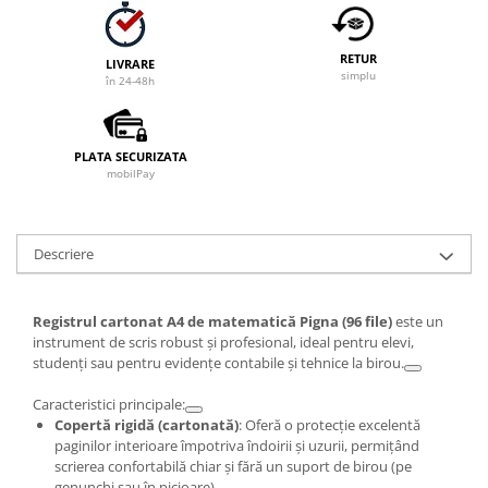
RETUR
LIVRARE
simplu
în 24-48h
PLATA SECURIZATA
mobilPay
Descriere
Registrul cartonat A4 de matematică Pigna (96 file)
este un
instrument de scris robust și profesional, ideal pentru elevi,
studenți sau pentru evidențe contabile și tehnice la birou.
Caracteristici principale:
Copertă rigidă (cartonată)
: Oferă o protecție excelentă
paginilor interioare împotriva îndoirii și uzurii, permițând
scrierea confortabilă chiar și fără un suport de birou (pe
genunchi sau în picioare).