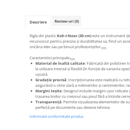
Review-uri
(0)
Descriere
Rigla din plastic
Koh-I-Noor (30 cm)
este un instrument de 
recunoscut pentru precizia și durabilitatea sa, fiind un acc
oricărui elev sau pe biroul profesioniștilor.
Caracteristici principale:
Material de înaltă calitate
: Fabricată din polistiren 
la utilizare intensă și flexibil (în funcție de varianta sp
ușoară.
Gradație precisă
: Inscripționarea este realizată cu teh
asigurând o citire clară a milimetrilor și centimetrilor, r
Margini teșite
: Designul include margini ușor ridicate s
trasarea liniilor cu creionul sau pixul fără a întinde cern
Transparență
: Permite vizualizarea elementelor de sub 
perfectă pe documente sau desene tehnice.
Informatii conformitate produs