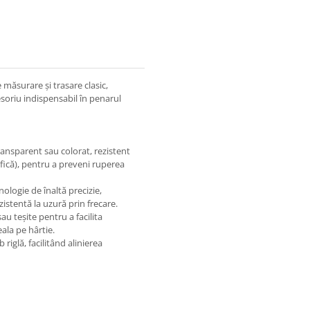
măsurare și trasare clasic,
esoriu indispensabil în penarul
transparent sau colorat, rezistent
ecifică), pentru a preveni ruperea
nologie de înaltă precizie,
ezistentă la uzură prin frecare.
au teșite pentru a facilita
eala pe hârtie.
riglă, facilitând alinierea