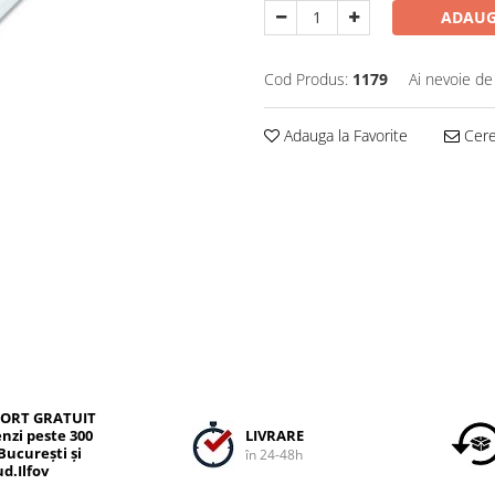
ADAUG
Cod Produs:
1179
Ai nevoie de
Adauga la Favorite
Cere 
ORT GRATUIT
LIVRARE
nzi peste 300
 București și
în 24-48h
ud.Ilfov