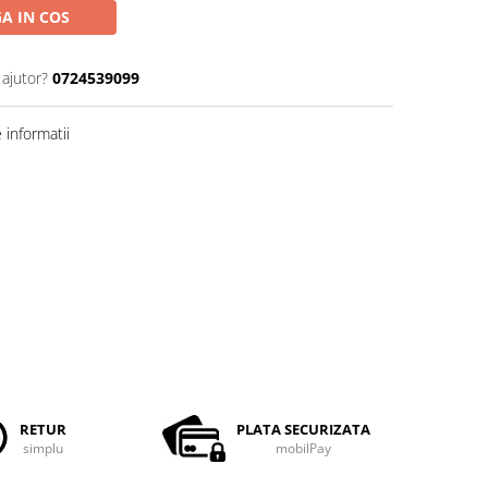
A IN COS
 ajutor?
0724539099
informatii
RETUR
PLATA SECURIZATA
simplu
mobilPay