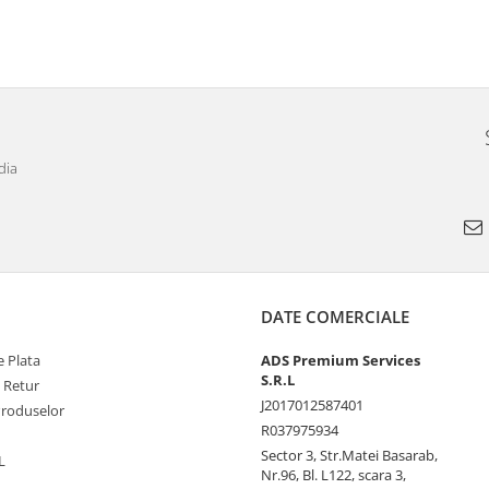
dia
DATE COMERCIALE
 Plata
ADS Premium Services
S.R.L
e Retur
J2017012587401
Produselor
R037975934
Sector 3, Str.Matei Basarab,
L
Nr.96, Bl. L122, scara 3,