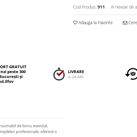
Cod Produs:
911
Ai nevoie de a
Adauga la Favorite
Cere 
ORT GRATUIT
LIVRARE
nzi peste 300
 București și
în 24-48h
ud.Ilfov
sumabil de birou esențial,
mpilelor profesionale, oferind o