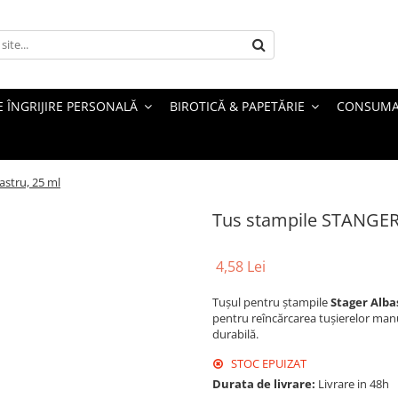
 ÎNGRIJIRE PERSONALĂ
BIROTICĂ & PAPETĂRIE
CONSUMA
stru, 25 ml
Tus stampile STANGER 
4,58 Lei
Tușul pentru ștampile
Stager Alba
pentru reîncărcarea tușierelor manu
durabilă.
STOC EPUIZAT
Durata de livrare:
Livrare in 48h