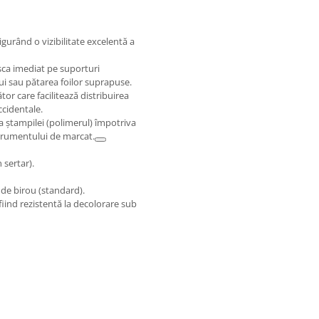
igurând o vizibilitate excelentă a
sca imediat pe suporturi
ui sau pătarea foilor suprapuse.
tor care facilitează distribuirea
ccidentale.
a ștampilei (polimerul) împotriva
strumentului de marcat.
 sertar).
e de birou (standard).
iind rezistentă la decolorare sub