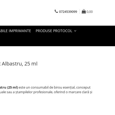
0724539099
0,00
BILE IMPRIMANTE
PRODUSE PROTOCOL
Albastru, 25 ml
stru (25 ml)
este un consumabil de birou esențial, conceput
ale sau a ștampilelor profesionale, oferind o marcare clară și