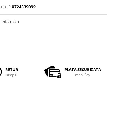
jutor?
0724539099
informatii
RETUR
PLATA SECURIZATA
simplu
mobilPay