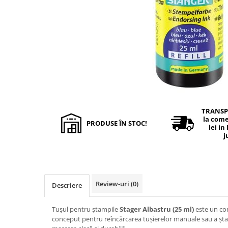
Hârtie
Servețele umede
Plicuri
Lavete și bureți
Tipizate
Lumanari
Tuș & more
Mopuri
Mănuși
Odorizante cameră/auto
Odorizante toaletă
Pahare și accesorii
TRANSP
Saci menajeri
la come
PRODUSE ÎN STOC!
Detergenți și balsam de rufe
lei in
j
Dispensere/dozatoare
Review-uri
(0)
Descriere
Tușul pentru ștampile
Stager Albastru (25 ml)
este un con
conceput pentru reîncărcarea tușierelor manuale sau a șta