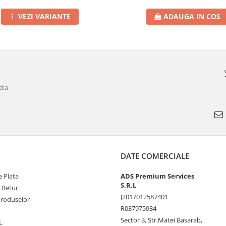
VEZI VARIANTE
ADAUGA IN COS
dia
DATE COMERCIALE
 Plata
ADS Premium Services
S.R.L
e Retur
J2017012587401
Produselor
R037975934
Sector 3, Str.Matei Basarab,
L