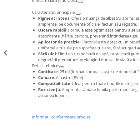
marcare clară și durabilă.
Caracteristici principale:
Pigment intens
: Oferă o nuanță de albastru aprins, as
amprentei pe documente oficiale, facturi sau registre.
Uscare rapidă
: Formula este optimizată pentru a se u
absorbante (hârtie, carton), prevenind întinderea tușul
Aplicator de precizie
: Flaconul este dotat cu un picură
uniformă a tușului pe suprafața tușierei, fără scurgeri a
Fără ulei
: Fiind un tuș pe bază de apă, protejează gum
degradării premature, prelungind durata de viață a in
Detalii tehnice:
Cantitate
: 25 ml (format compact, ușor de depozitat în
Culoare
: Albastru (Blue).
Compatibilitate
: Ideal pentru toate tipurile de tușier
Rezistență
: Amprenta rămâne lizibilă pe termen lung, f
acțiunea luminii.
Informatii conformitate produs