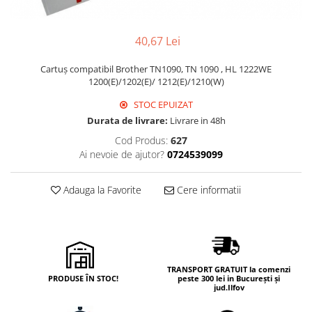
Hârtie
Servețele umede
Plicuri
Lavete și bureți
40,67 Lei
Tipizate
Lumanari
Tuș & more
Mopuri
Cartuș compatibil Brother TN1090, TN 1090 , HL 1222WE
Mănuși
1200(E)/1202(E)/ 1212(E)/1210(W)
Odorizante cameră/auto
STOC EPUIZAT
Odorizante toaletă
Durata de livrare:
Livrare in 48h
Pahare și accesorii
Cod Produs:
627
Saci menajeri
Ai nevoie de ajutor?
0724539099
Detergenți și balsam de rufe
Adauga la Favorite
Cere informatii
Dispensere/dozatoare
TRANSPORT GRATUIT la comenzi
PRODUSE ÎN STOC!
peste 300 lei in București și
jud.Ilfov