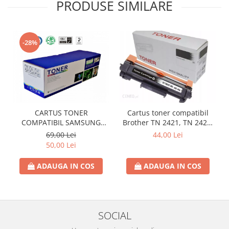
PRODUSE SIMILARE
-28%
CARTUS TONER
Cartus toner compatibil
COMPATIBIL SAMSUNG
Brother TN 2421, TN 2421,
MLT-D111S/ELS, SAMSUNG
TN2411, cu cip, DCP-
69,00 Lei
44,00 Lei
XPRESS
L2512/L2532/L2552 HL-
50,00 Lei
M2020/M2021/M2022/M2070/M2071
L2312/L2352/L2372 MFC-
L2712/L2732
ADAUGA IN COS
ADAUGA IN COS
SOCIAL