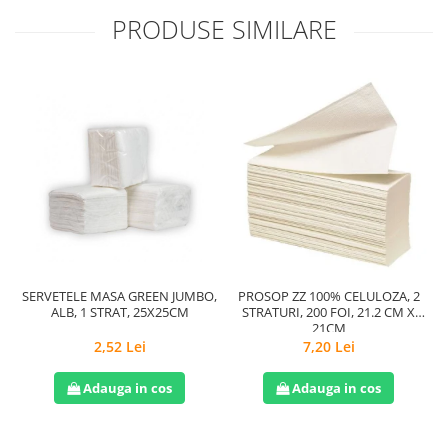
PRODUSE SIMILARE
SERVETELE MASA GREEN JUMBO,
PROSOP ZZ 100% CELULOZA, 2
H
ALB, 1 STRAT, 25X25CM
STRATURI, 200 FOI, 21.2 CM X
21CM
2,52 Lei
7,20 Lei
Adauga in cos
Adauga in cos