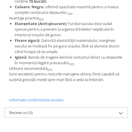
conține
15 bucăți
.
Culoare
:
Negru
, oferind opacitate maximă pentru a masca
complet conținutul deșeurilor.
Avantaje practice
Etanșeitate (Anti-picurare)
: Fundul sacului este sudat
special pentru a preveni scurgerea lichidelor neplăcute în
interiorul coșului de gunoi.
Fixare sigură
: Datorită elasticității materialului, marginea
sacului se mulează fix pe gura coșului, fără să alunece atunci
când începe să se umple.
Igienă
: Banda de tragere elimină contactul direct cu deșeurile
în momentul legării și evacuării.
Utilizare recomandată
Sunt excelenți pentru resturile menajere zilnice, fiind capabili să
susțină greutăți medii spre mari fără a ceda la îmbinări.
Informatii conformitate produs
Review-uri
(0)