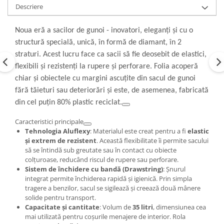
Descriere
Noua eră a sacilor de gunoi - inovatori, eleganți și cu o
structură specială, unică, în formă de diamant, în 2
straturi. Acest lucru face ca sacii să fie deosebit de elastici,
flexibili și rezistenți la rupere și perforare. Folia acoperă
chiar și obiectele cu margini ascuțite din sacul de gunoi
fără tăieturi sau deteriorări și este, de asemenea, fabricată
din cel puțin 80% plastic reciclat.
Caracteristici principale
Tehnologia Aluflexy
: Materialul este creat pentru a fi
elastic
și extrem de rezistent
. Această flexibilitate îi permite sacului
să se întindă sub greutate sau în contact cu obiecte
colțuroase, reducând riscul de rupere sau perforare.
Sistem de închidere cu bandă (Drawstring)
: Șnurul
integrat permite închiderea rapidă și igienică. Prin simpla
tragere a benzilor, sacul se sigilează și creează două mânere
solide pentru transport.
Capacitate și cantitate
: Volum de
35 litri
, dimensiunea cea
mai utilizată pentru coșurile menajere de interior. Rola