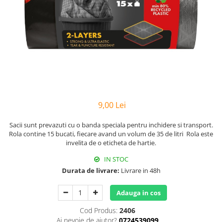
Hârtie
Servețele umede
Plicuri
Lavete și bureți
Tipizate
Lumanari
Tuș & more
Mopuri
Mănuși
Odorizante cameră/auto
Odorizante toaletă
Pahare și accesorii
9,00 Lei
Saci menajeri
Detergenți și balsam de rufe
Sacii sunt prevazuti cu o banda speciala pentru inchidere si transport.
Rola contine 15 bucati, fiecare avand un volum de 35 de litri Rola este
Dispensere/dozatoare
invelita de o eticheta de hartie.
IN STOC
Durata de livrare:
Livrare in 48h
Adauga in cos
Cod Produs:
2406
Ai nevoie de ajutor?
0724539099