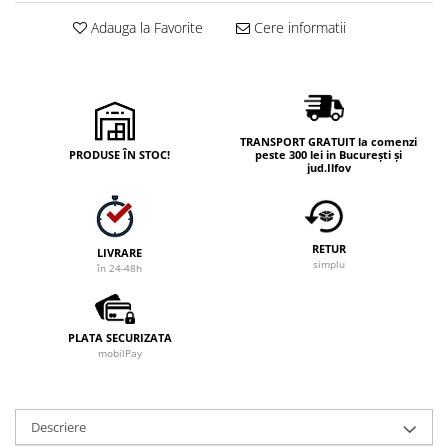
Adauga la Favorite
Cere informatii
TRANSPORT GRATUIT la comenzi
PRODUSE ÎN STOC!
peste 300 lei in București și
jud.Ilfov
RETUR
LIVRARE
simplu
în 24-48h
PLATA SECURIZATA
mobilPay
Descriere