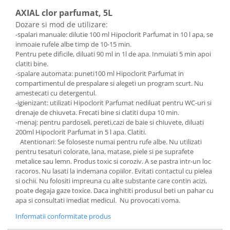
AXIAL clor parfumat, 5L
Dozare si mod de utilizare:
-spalari manuale: dilutie 100 ml Hipoclorit Parfumat in 10 l apa, se
inmoaie rufele albe timp de 10-15 min.
Pentru pete dificile, diluati 90 ml in 1l de apa. Inmuiati 5 min apoi
clatiti bine.
-spalare automata: puneti100 ml Hipoclorit Parfumat in
compartimentul de prespalare si alegeti un program scurt. Nu
amestecati cu detergentul.
-igienizant: utilizati Hipoclorit Parfumat nediluat pentru WC-uri si
drenaje de chiuveta. Frecati bine si clatiti dupa 10 min.
-menaj: pentru pardoseli, pereti,cazi de baie si chiuvete, diluati
200ml Hipoclorit Parfumat in 5 l apa. Clatiti.
Atentionari: Se foloseste numai pentru rufe albe. Nu utilizati
pentru tesaturi colorate, lana, matase, piele si pe suprafete
metalice sau lemn. Produs toxic si coroziv. A se pastra intr-un loc
racoros. Nu lasati la indemana copiilor. Evitati contactul cu pielea
si ochii. Nu folositi impreuna cu alte substante care contin acizi,
poate degaja gaze toxice. Daca inghititi produsul beti un pahar cu
apa si consultati imediat medicul. Nu provocati voma.
Informatii conformitate produs