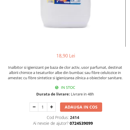
Hârtie
Servețele umede
Plicuri
Lavete și bureți
Tipizate
Lumanari
Tuș & more
Mopuri
Mănuși
Odorizante cameră/auto
Odorizante toaletă
18,90 Lei
Pahare și accesorii
Saci menajeri
Inalbitor si igienizant pe baza de clor activ, usor parfumat, destinat
Detergenți și balsam de rufe
albirii chimice a tesaturilor albe din bumbac sau fibre celulozice in
amestec cu fibre sintetice si igienizarea zilnica a obiectelor sanitare.
Dispensere/dozatoare
IN STOC
Durata de livrare:
Livrare in 48h
ADAUGA IN COS
Cod Produs:
2414
Ai nevoie de ajutor?
0724539099