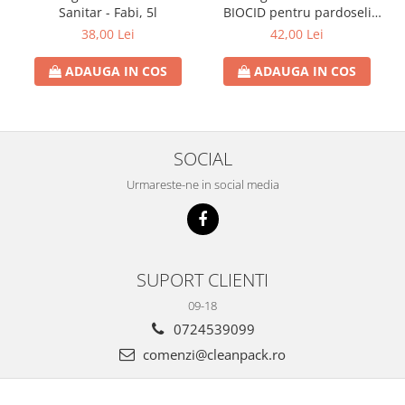
Sanitar - Fabi, 5l
BIOCID pentru pardoseli
Mov - Fabi, 5L, AVIZ
38,00 Lei
42,00 Lei
Ministerul Sanatatii
ADAUGA IN COS
ADAUGA IN COS
SOCIAL
Urmareste-ne in social media
SUPORT CLIENTI
09-18
0724539099
comenzi@cleanpack.ro