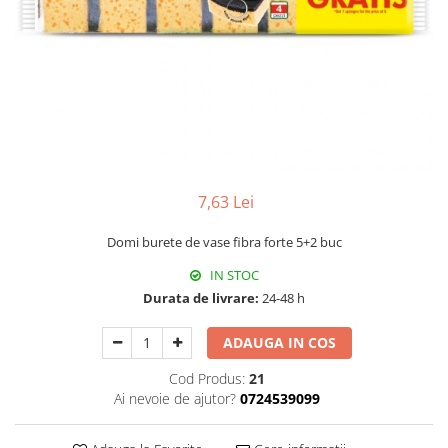
Hârtie
Servețele umede
Plicuri
Lavete și bureți
Tipizate
Lumanari
Tuș & more
Mopuri
Mănuși
Odorizante cameră/auto
Odorizante toaletă
Pahare și accesorii
7,63 Lei
Saci menajeri
Domi burete de vase fibra forte 5+2 buc
Detergenți și balsam de rufe
IN STOC
Dispensere/dozatoare
Durata de livrare:
24-48 h
ADAUGA IN COS
Cod Produs:
21
Ai nevoie de ajutor?
0724539099