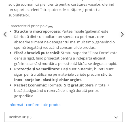
soluție economică și eficientă pentru curățarea vaselor, oferind
un raport excelent între putere de curățare și protecția
suprafețelor.
Caracteristici principale:
Structură macroporoasă
: Partea moale (galbenă) este
fabricată dintr-un poliuretan special cu pori mari, care
absoarbe și menține detergentul mai mult timp, generând o
spumă bogată și reducând consumul de produs.
Fibră abrazivă puternică
: Stratul superior "Fibra Forte" este
dens și rigid, fiind proiectat pentru a îndepărta eficient
grăsimea arsă și murdăria persistentă fără a se degrada rapid.
Protecție și Versatilitate
: Deși sunt puternici, bureții sunt
siguri pentru utilizarea pe materiale variate precum
sticlă,
inox, porțelan, plastic și chiar argint
.
Pachet Economic
: Formatul
5+2 gratuit
oferă în total 7
bucăți, asigurând o rezervă de lungă durată pentru
gospodărie.
Informatii conformitate produs
Review-uri
(0)