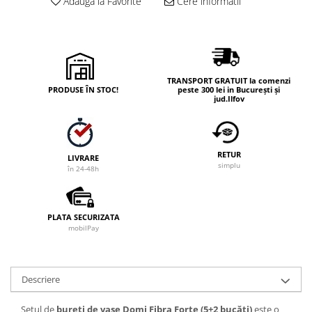
Adauga la Favorite
Cere informatii
TRANSPORT GRATUIT la comenzi
PRODUSE ÎN STOC!
peste 300 lei in București și
jud.Ilfov
RETUR
LIVRARE
simplu
în 24-48h
PLATA SECURIZATA
mobilPay
Descriere
Setul de
bureți de vase Domi Fibra Forte (5+2 bucăți)
este o