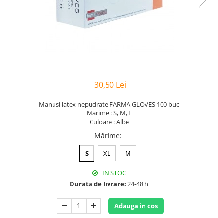
Hârtie
Servețele umede
Plicuri
Lavete și bureți
Tipizate
Lumanari
Tuș & more
Mopuri
Mănuși
Odorizante cameră/auto
Odorizante toaletă
30,50 Lei
Pahare și accesorii
Manusi latex nepudrate FARMA GLOVES 100 buc
Saci menajeri
Marime : S, M, L
Detergenți și balsam de rufe
Culoare : Albe
Dispensere/dozatoare
Mărime
:
S
XL
M
IN STOC
Durata de livrare:
24-48 h
Adauga in cos