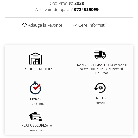
Cod Produs:
2038
Ai nevoie de ajutor?
0724539099
Adauga la Favorite
Cere informatii
TRANSPORT GRATUIT la comenzi
PRODUSE ÎN STOC!
peste 300 lei in București și
jud.Ilfov
RETUR
LIVRARE
simplu
în 24-48h
PLATA SECURIZATA
mobilPay