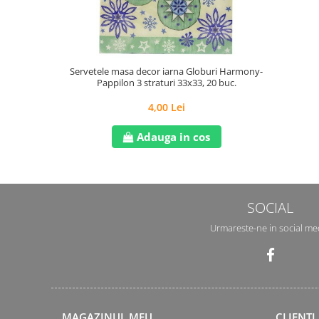
Servetele masa decor iarna Globuri Harmony-
Pappilon 3 straturi 33x33, 20 buc.
4,00 Lei
Adauga in cos
SOCIAL
Urmareste-ne in social me
MAGAZINUL MEU
CLIENTI