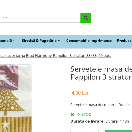
rsonală
Birotică & Papetărie
Consumabile imprimante
Produse 
sa decor iarna Brad Harmony-Pappilon 3 straturi 33x33, 20 buc.
Servetele masa d
Pappilon 3 stratur
4,00 Lei
Servetele masa decor iarna Brad Ha
IN STOC
Durata de livrare:
Livrare in 48h