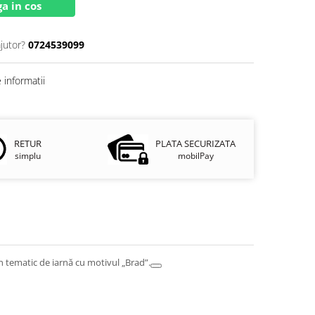
a in cos
jutor?
0724539099
informatii
RETUR
PLATA SECURIZATA
simplu
mobilPay
 tematic de iarnă cu motivul „Brad”.