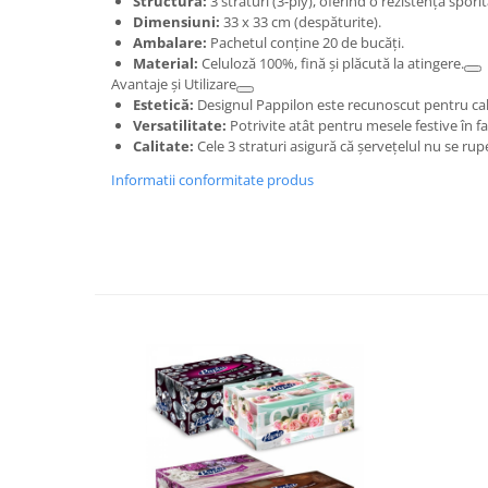
Structură:
3 straturi (3-ply), oferind o rezistență spori
Dimensiuni:
33 x 33 cm (despăturite).
Ambalare:
Pachetul conține 20 de bucăți.
Material:
Celuloză 100%, fină și plăcută la atingere.
Avantaje și Utilizare
Estetică:
Designul Pappilon este recunoscut pentru cal
Versatilitate:
Potrivite atât pentru mesele festive în f
Calitate:
Cele 3 straturi asigură că șervețelul nu se rupe 
Informatii conformitate produs