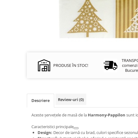
Hârtie
Servețele umede
Plicuri
Lavete și bureți
Tipizate
Lumanari
Tuș & more
Mopuri
Mănuși
Odorizante cameră/auto
Odorizante toaletă
Pahare și accesorii
TRANSPO
PRODUSE ÎN STOC!
comenzi p
Saci menajeri
Bucureș
Detergenți și balsam de rufe
Dispensere/dozatoare
Review-uri
(0)
Descriere
Aceste șervețele de masă de la
Harmony-Pappilon
sunt i
Caracteristici principale
Design:
Decor de iarnă cu brad, culori specifice sezonul