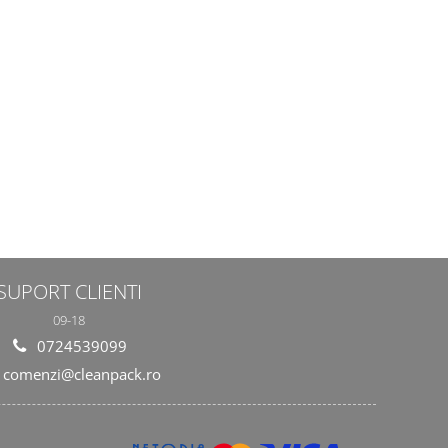
SUPORT CLIENTI
09-18
0724539099
comenzi@cleanpack.ro