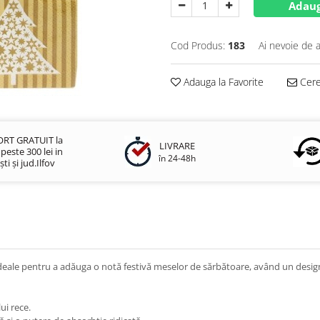
Adaug
Cod Produs:
183
Ai nevoie de a
Adauga la Favorite
Cere 
RT GRATUIT la
LIVRARE
este 300 lei in
în 24-48h
ti și jud.Ilfov
deale pentru a adăuga o notă festivă meselor de sărbătoare, având un design
ui rece.