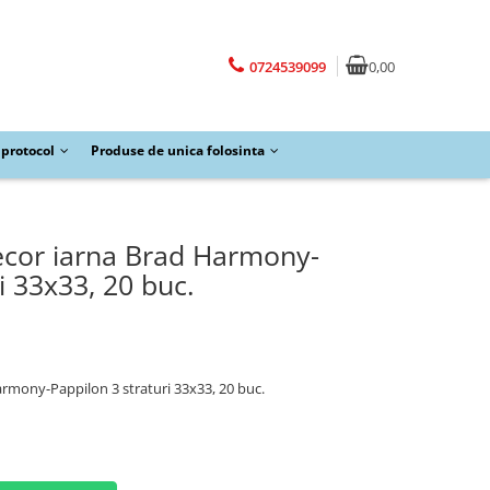
0724539099
0,00
protocol
Produse de unica folosinta
ecor iarna Brad Harmony-
i 33x33, 20 buc.
rmony-Pappilon 3 straturi 33x33, 20 buc.