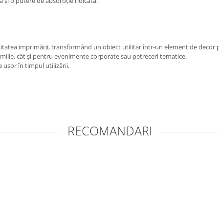
tă și o putere de absorbție ridicată.
itatea imprimării, transformând un obiect utilitar într-un element de decor
amilie, cât și pentru evenimente corporate sau petreceri tematice.
ușor în timpul utilizării.
RECOMANDARI