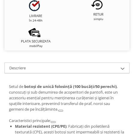
RETUR
LIVRARE
simplu
în 24-48h
PLATA SECURIZATA
mobilPay
Descriere
Setul de
botoși de unică folosință (100 bucăți/50 perechi)
,
cunoscuți și sub denumirea de acoperitori de pantofi, este un
accesoriu esențial pentru menținerea curățeniei și igienei în
spațiile interioare, prevenind transferul de praf, noroi sau
germeni de pe încălțăminte.
Caracteristici principale:
Material rezistent (CPE/PE)
: Fabricați din polietilenă
texturată (CPE), acești botoși sunt impermeabili și rezistenți la