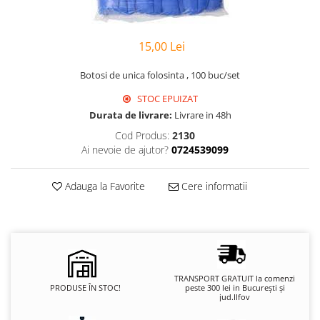
Hârtie
Servețele umede
Plicuri
Lavete și bureți
Tipizate
15,00 Lei
Lumanari
Tuș & more
Mopuri
Botosi de unica folosinta , 100 buc/set
Mănuși
STOC EPUIZAT
Odorizante cameră/auto
Durata de livrare:
Livrare in 48h
Odorizante toaletă
Cod Produs:
2130
Pahare și accesorii
Ai nevoie de ajutor?
0724539099
Saci menajeri
Detergenți și balsam de rufe
Adauga la Favorite
Cere informatii
Dispensere/dozatoare
TRANSPORT GRATUIT la comenzi
PRODUSE ÎN STOC!
peste 300 lei in București și
jud.Ilfov