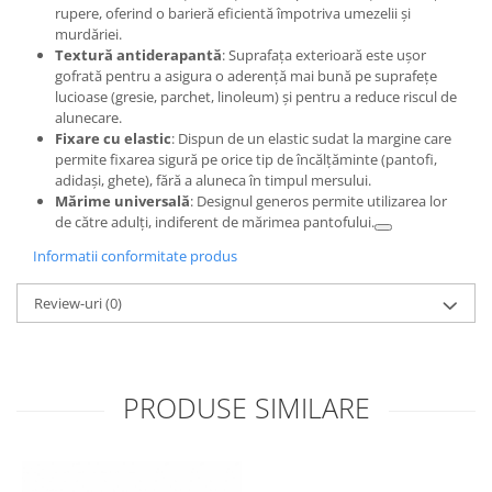
rupere, oferind o barieră eficientă împotriva umezelii și
murdăriei.
Textură antiderapantă
: Suprafața exterioară este ușor
gofrată pentru a asigura o aderență mai bună pe suprafețe
lucioase (gresie, parchet, linoleum) și pentru a reduce riscul de
alunecare.
Fixare cu elastic
: Dispun de un elastic sudat la margine care
permite fixarea sigură pe orice tip de încălțăminte (pantofi,
adidași, ghete), fără a aluneca în timpul mersului.
Mărime universală
: Designul generos permite utilizarea lor
de către adulți, indiferent de mărimea pantofului.
Informatii conformitate produs
Review-uri
(0)
PRODUSE SIMILARE