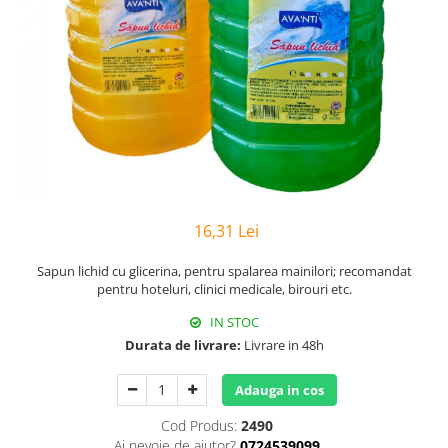
Hârtie
Servețele umede
Plicuri
Lavete și bureți
Tipizate
Lumanari
Tuș & more
Mopuri
Mănuși
Odorizante cameră/auto
Odorizante toaletă
Pahare și accesorii
Saci menajeri
16,31 Lei
Detergenți și balsam de rufe
Sapun lichid cu glicerina,
pentru spalarea mainilori; recomandat
Dispensere/dozatoare
pentru hoteluri, clinici medicale, birouri etc.
IN STOC
Durata de livrare:
Livrare in 48h
Adauga in cos
Cod Produs:
2490
Ai nevoie de ajutor?
0724539099