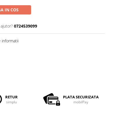
A IN COS
 ajutor?
0724539099
informatii
RETUR
PLATA SECURIZATA
simplu
mobilPay