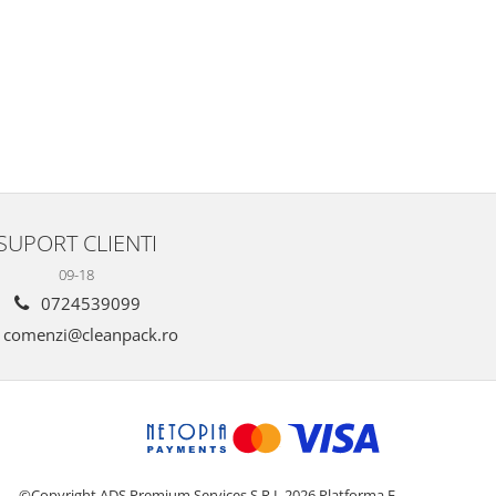
SUPORT CLIENTI
09-18
0724539099
comenzi@cleanpack.ro
©Copyright ADS Premium Services S.R.L 2026
Platforma E-