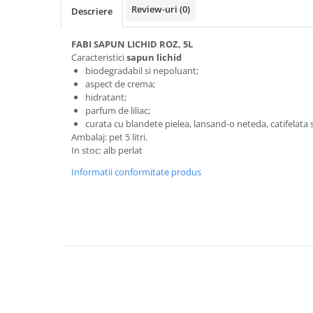
Review-uri
(0)
Descriere
FABI SAPUN LICHID ROZ, 5L
Caracteristici
sapun lichid
biodegradabil si nepoluant;
aspect de crema;
hidratant;
parfum de liliac;
curata cu blandete pielea, lansand-o neteda, catifelata s
Ambalaj: pet 5 litri.
In stoc: alb perlat
Informatii conformitate produs