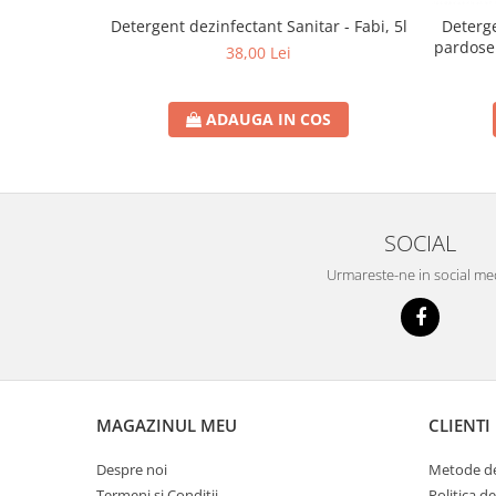
Detergent dezinfectant Sanitar - Fabi, 5l
Deterg
pardosel
38,00 Lei
ADAUGA IN COS
SOCIAL
Urmareste-ne in social me
MAGAZINUL MEU
CLIENTI
Despre noi
Metode de
Termeni si Conditii
Politica d