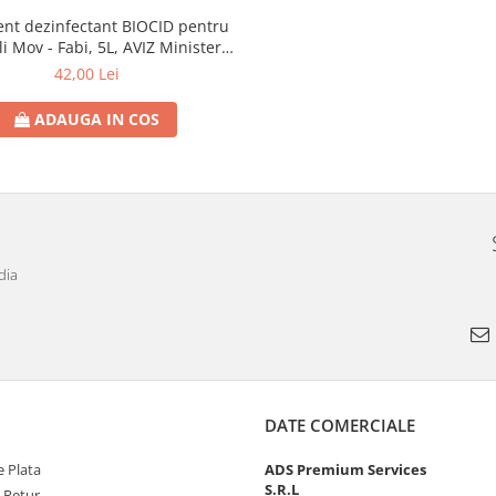
ent dezinfectant BIOCID pentru
i Mov - Fabi, 5L, AVIZ Ministerul
Sanatatii
42,00 Lei
ADAUGA IN COS
dia
DATE COMERCIALE
 Plata
ADS Premium Services
S.R.L
e Retur