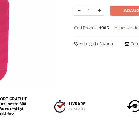
ADAUG
Cod Produs:
1905
Ai nevoie de
Adauga la Favorite
Cere 
ORT GRATUIT
LIVRARE
nzi peste 300
 București și
în 24-48h
ud.Ilfov