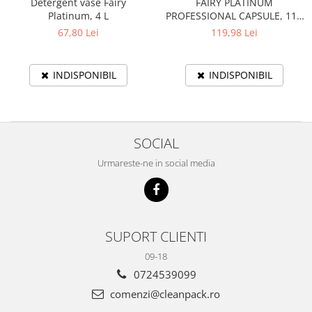
Detergent vase Fairy
FAIRY PLATINUM
Platinum, 4 L
PROFESSIONAL CAPSULE, 113
BUC
67,80 Lei
119,98 Lei
INDISPONIBIL
INDISPONIBIL
SOCIAL
Urmareste-ne in social media
SUPORT CLIENTI
09-18
0724539099
comenzi@cleanpack.ro