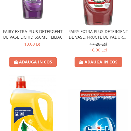
Hârtie
Servețele umede
Plicuri
Lavete și bureți
Tipizate
Lumanari
Tuș & more
Mopuri
FAIRY EXTRA PLUS DETERGENT
FAIRY EXTRA PLUS DETERGENT
Mănuși
DE VASE LICHID 650ML , LILIAC
DE VASE, FRUCTE DE PĂDURE -
Odorizante cameră/auto
900ML
13,00 Lei
17,20 Lei
Odorizante toaletă
16,00 Lei
Pahare și accesorii
ADAUGA IN COS
ADAUGA IN COS
Saci menajeri
Detergenți și balsam de rufe
Dispensere/dozatoare