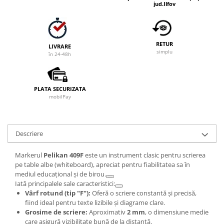
jud.Ilfov
RETUR
LIVRARE
simplu
în 24-48h
PLATA SECURIZATA
mobilPay
Descriere
Markerul
Pelikan 409F
este un instrument clasic pentru scrierea
pe table albe (whiteboard), apreciat pentru fiabilitatea sa în
mediul educațional și de birou.
Iată principalele sale caracteristici:
Vârf rotund (tip "F"):
Oferă o scriere constantă și precisă,
fiind ideal pentru texte lizibile și diagrame clare.
Grosime de scriere:
Aproximativ
2 mm
, o dimensiune medie
care asigură vizibilitate bună de la distanță.