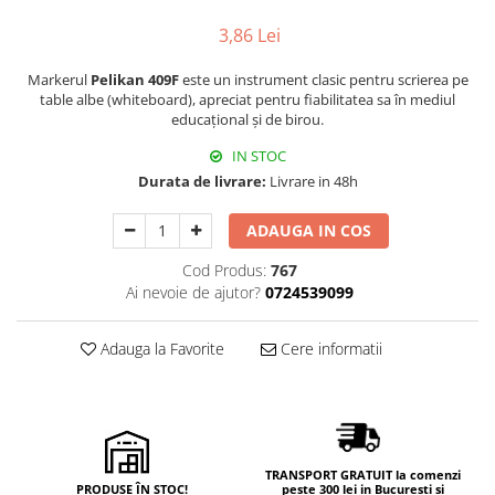
Hârtie
Servețele umede
Plicuri
3,86 Lei
Lavete și bureți
Tipizate
Lumanari
Markerul
Pelikan 409F
este un instrument clasic pentru scrierea pe
Tuș & more
Mopuri
table albe (whiteboard), apreciat pentru fiabilitatea sa în mediul
educațional și de birou.
Mănuși
IN STOC
Odorizante cameră/auto
Durata de livrare:
Livrare in 48h
Odorizante toaletă
Pahare și accesorii
ADAUGA IN COS
Saci menajeri
Cod Produs:
767
Detergenți și balsam de rufe
Ai nevoie de ajutor?
0724539099
Dispensere/dozatoare
Adauga la Favorite
Cere informatii
TRANSPORT GRATUIT la comenzi
PRODUSE ÎN STOC!
peste 300 lei in București și