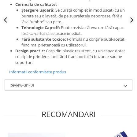
Cerneală de calitate:
Ștergere ușoară:
Se curăță complet în mod uscat (cu un
burete sau o lavetă) de pe suprafețele neporoase, fără a
lăsa "umbre" sau pete.
Tehnologie Cap-off:
Poate rezista câteva ore fără capac
fără ca vârful să se usuce imediat.
Fără substanțe toxice:
Formula nu conține butil-acetat,
fiind mai prietenoasă cu utilizatorul.
Design practic:
Corp din plastic rezistent, cu un capac dotat
cu clip de prindere, facilitând transportul în buzunar sau pe
suporturi.
Informatii conformitate produs
Review-uri
(0)
RECOMANDARI