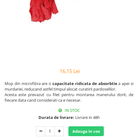
Hârtie
Servețele umede
Plicuri
Lavete și bureți
Tipizate
Lumanari
Tuș & more
Mopuri
Mănuși
Odorizante cameră/auto
Odorizante toaletă
Pahare și accesorii
Saci menajeri
16,15 Lei
Detergenți și balsam de rufe
Mop din microfibra are o
capacitate ridicata de absorbtie
a apei si
Dispensere/dozatoare
murdariei, reducand astfel timpul alocat curatirii pardoselilor.
Acesta este prevazut cu filet pentru montarea manerului dorit, de
fiecare data cand considerati ca e necesar.
IN STOC
Durata de livrare:
Livrare in 48h
Adauga in cos