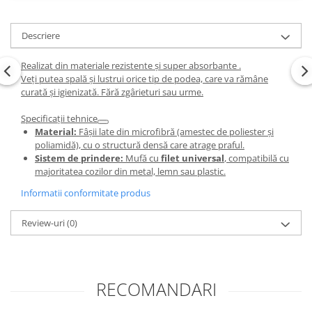
Descriere
Realizat din materiale rezistente și super absorbante .
Veți putea spală și lustrui orice tip de podea, care va rămâne
curată și igienizată. Fără zgârieturi sau urme.
Specificații tehnice
Material:
Fâșii late din microfibră (amestec de poliester și
poliamidă), cu o structură densă care atrage praful.
Sistem de prindere:
Mufă cu
filet universal
, compatibilă cu
majoritatea cozilor din metal, lemn sau plastic.
Informatii conformitate produs
Review-uri
(0)
RECOMANDARI