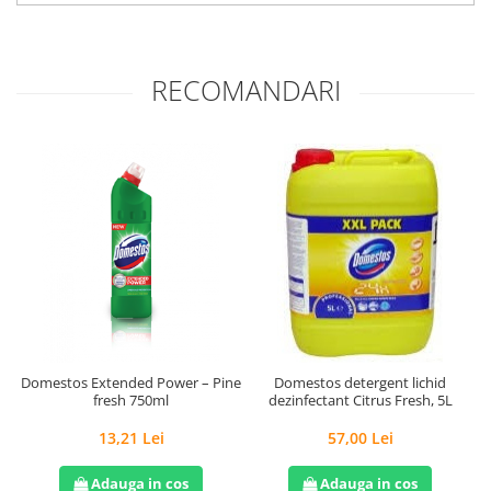
RECOMANDARI
Domestos Extended Power – Pine
Domestos detergent lichid
D
fresh 750ml
dezinfectant Citrus Fresh, 5L
13,21 Lei
57,00 Lei
Adauga in cos
Adauga in cos