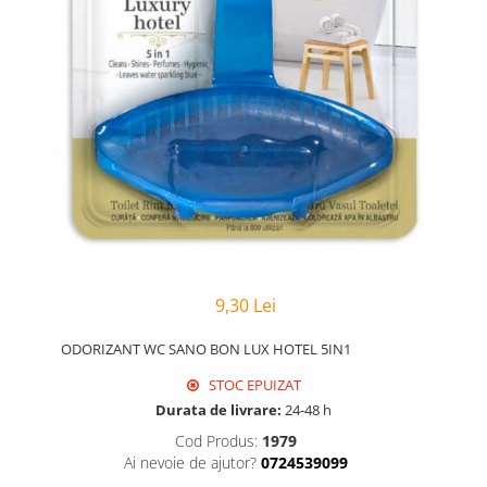
Hârtie
Servețele umede
Plicuri
Lavete și bureți
Tipizate
Lumanari
Tuș & more
Mopuri
Mănuși
Odorizante cameră/auto
Odorizante toaletă
Pahare și accesorii
Saci menajeri
Detergenți și balsam de rufe
Dispensere/dozatoare
9,30 Lei
ODORIZANT WC SANO BON LUX HOTEL 5IN1
STOC EPUIZAT
Durata de livrare:
24-48 h
Cod Produs:
1979
Ai nevoie de ajutor?
0724539099