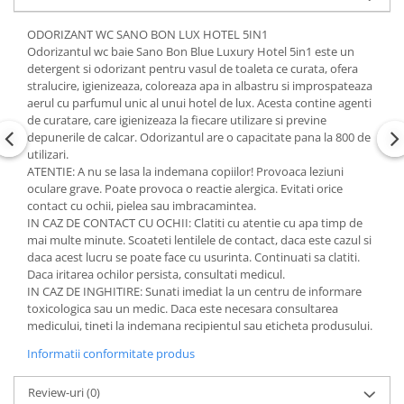
ODORIZANT WC SANO BON LUX HOTEL 5IN1
Odorizantul wc baie Sano Bon Blue Luxury Hotel 5in1 este un
detergent si odorizant pentru vasul de toaleta ce curata, ofera
stralucire, igienizeaza, coloreaza apa in albastru si improspateaza
aerul cu parfumul unic al unui hotel de lux. Acesta contine agenti
de curatare, care igienizeaza la fiecare utilizare si previne
depunerile de calcar. Odorizantul are o capacitate pana la 800 de
utilizari.
ATENTIE: A nu se lasa la indemana copiilor! Provoaca leziuni
oculare grave. Poate provoca o reactie alergica. Evitati orice
contact cu ochii, pielea sau imbracamintea.
IN CAZ DE CONTACT CU OCHII: Clatiti cu atentie cu apa timp de
mai multe minute. Scoateti lentilele de contact, daca este cazul si
daca acest lucru se poate face cu usurinta. Continuati sa clatiti.
Daca iritarea ochilor persista, consultati medicul.
IN CAZ DE INGHITIRE: Sunati imediat la un centru de informare
toxicologica sau un medic. Daca este necesara consultarea
medicului, tineti la indemana recipientul sau eticheta produsului.
Informatii conformitate produs
Review-uri
(0)