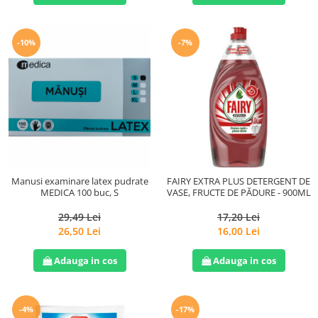
-10%
-7%
Manusi examinare latex pudrate
FAIRY EXTRA PLUS DETERGENT DE
MEDICA 100 buc, S
VASE, FRUCTE DE PĂDURE - 900ML
29,49 Lei
17,20 Lei
26,50 Lei
16,00 Lei
Adauga in cos
Adauga in cos
-4%
-17%