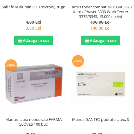
Safir folie aluminiu 10 microni, 76 gr.
Cartus toner compatibil 106R03623
Xerox Phaser 3330 WorkCenter
3335/3345, 15.000 pagini
4,80 Lei
190,00 Lei
3,50 Lei
140,00 Lei
Adauga in cos
Adauga in cos
-25%
-25%
Manusi latex nepudrate FARMA
Manusi SANTEX pudrate latex, S
GLOVES 100 buc,