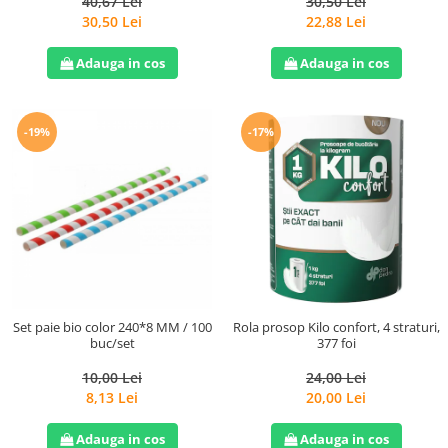
40,67 Lei
30,50 Lei
30,50 Lei
22,88 Lei
Adauga in cos
Adauga in cos
-19%
-17%
Set paie bio color 240*8 MM / 100
Rola prosop Kilo confort, 4 straturi,
buc/set
377 foi
10,00 Lei
24,00 Lei
8,13 Lei
20,00 Lei
Adauga in cos
Adauga in cos