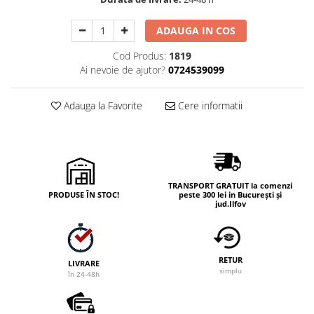
ADAUGA IN COS
Cod Produs:
1819
Ai nevoie de ajutor?
0724539099
Adauga la Favorite
Cere informatii
TRANSPORT GRATUIT la comenzi
PRODUSE ÎN STOC!
peste 300 lei in București și
jud.Ilfov
RETUR
LIVRARE
simplu
în 24-48h