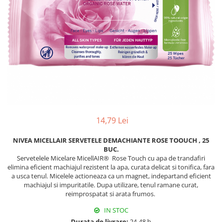
Hârtie
Servețele umede
Plicuri
Lavete și bureți
Tipizate
Lumanari
Tuș & more
Mopuri
Mănuși
Odorizante cameră/auto
Odorizante toaletă
Pahare și accesorii
Saci menajeri
14,79 Lei
Detergenți și balsam de rufe
Dispensere/dozatoare
NIVEA MICELLAIR SERVETELE DEMACHIANTE ROSE TOOUCH , 25
BUC.
Servetelele Micelare MicellAIR® Rose Touch cu apa de trandafiri
elimina eficient machiajul rezistent la apa, curata delicat si tonifica, fara
a usca tenul. Micelele actioneaza ca un magnet, indepartand eficient
machiajul si impuritatile. Dupa utilizare, tenul ramane curat,
reimprospatat si arata frumos.
IN STOC
Durata de livrare:
24-48 h