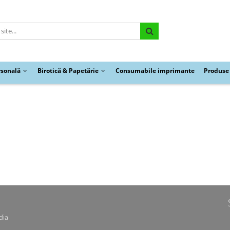
rsonală
Birotică & Papetărie
Consumabile imprimante
Produse 
dia