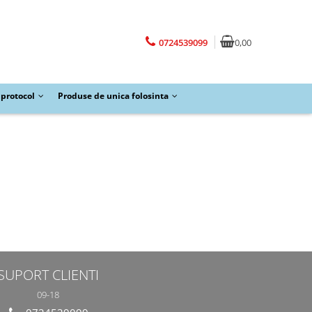
0724539099
0,00
protocol
Produse de unica folosinta
SUPORT CLIENTI
09-18