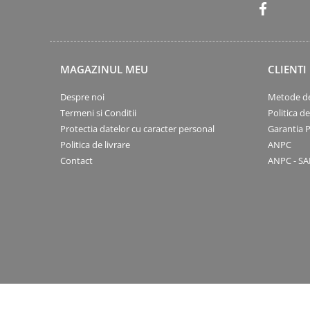
Hârtie
Servețele umede
Plicuri
Lavete și bureți
Tipizate
Lumanari
Tuș & more
Mopuri
MAGAZINUL MEU
CLIENTI
Mănuși
Despre noi
Metode de
Odorizante cameră/auto
Termeni si Conditii
Politica d
Odorizante toaletă
Protectia datelor cu caracter personal
Garantia 
Pahare și accesorii
Politica de livrare
ANPC
Saci menajeri
Contact
ANPC - SA
Detergenți și balsam de rufe
Dispensere/dozatoare