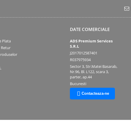
DATE COMERCIALE
 Plata
ADS Premium Services
S.R.L
e Retur
J2017012587401
Produselor
R037975934
Sector 3, Str.Matei Basarab,
L
Nr.96, Bl. L122, scara 3,
parter, ap.44
Bucuresti
Contacteaza-ne