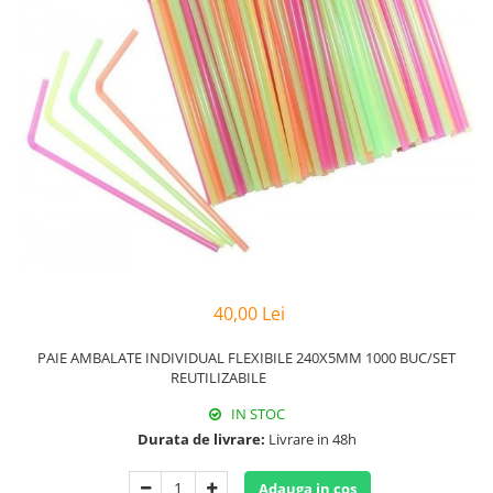
Hârtie
Servețele umede
Plicuri
Lavete și bureți
Tipizate
Lumanari
Tuș & more
Mopuri
Mănuși
Odorizante cameră/auto
Odorizante toaletă
Pahare și accesorii
Saci menajeri
Detergenți și balsam de rufe
Dispensere/dozatoare
40,00 Lei
PAIE AMBALATE INDIVIDUAL FLEXIBILE 240X5MM 1000 BUC/SET
REUTILIZABILE
IN STOC
Durata de livrare:
Livrare in 48h
Adauga in cos