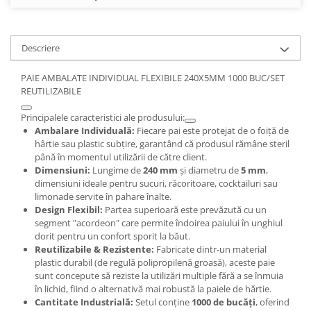
Descriere
PAIE AMBALATE INDIVIDUAL FLEXIBILE 240X5MM 1000 BUC/SET
REUTILIZABILE
Principalele caracteristici ale produsului:
Ambalare Individuală:
Fiecare pai este protejat de o foiță de
hârtie sau plastic subțire, garantând că produsul rămâne steril
până în momentul utilizării de către client.
Dimensiuni:
Lungime de
240 mm
și diametru de
5 mm
,
dimensiuni ideale pentru sucuri, răcoritoare, cocktailuri sau
limonade servite în pahare înalte.
Design Flexibil:
Partea superioară este prevăzută cu un
segment "acordeon" care permite îndoirea paiului în unghiul
dorit pentru un confort sporit la băut.
Reutilizabile & Rezistente:
Fabricate dintr-un material
plastic durabil (de regulă polipropilenă groasă), aceste paie
sunt concepute să reziste la utilizări multiple fără a se înmuia
în lichid, fiind o alternativă mai robustă la paiele de hărtie.
Cantitate Industrială:
Setul conține
1000 de bucăți
, oferind