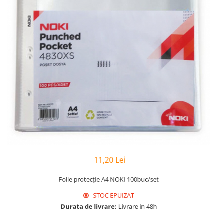
Hârtie
Servețele umede
Plicuri
Lavete și bureți
Tipizate
Lumanari
Tuș & more
Mopuri
Mănuși
Odorizante cameră/auto
Odorizante toaletă
Pahare și accesorii
Saci menajeri
Detergenți și balsam de rufe
Dispensere/dozatoare
11,20 Lei
Folie protecție A4 NOKI 100buc/set
STOC EPUIZAT
Durata de livrare:
Livrare in 48h