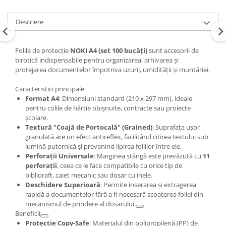
Descriere
Folile de protecție
NOKI A4 (set 100 bucăți)
sunt accesorii de
birotică indispensabile pentru organizarea, arhivarea și
protejarea documentelor împotriva uzurii, umidității și murdăriei.
Caracteristici principale​​​​​​​
Format A4
: Dimensiuni standard (210 x 297 mm), ideale
pentru colile de hârtie obișnuite, contracte sau proiecte
școlare.
Textură "Coajă de Portocală" (Grained)
: Suprafața ușor
granulată are un efect antireflex, facilitând citirea textului sub
lumină puternică și prevenind lipirea foliilor între ele.
Perforații Universale
: Marginea stângă este prevăzută cu
11
perforații
, ceea ce le face compatibile cu orice tip de
biblioraft, caiet mecanic sau dosar cu inele.
Deschidere Superioară
: Permite inserarea și extragerea
rapidă a documentelor fără a fi necesară scoaterea foliei din
mecanismul de prindere al dosarului.
Beneficii
Protecție Copy-Safe
: Materialul din polipropilenă (PP) de