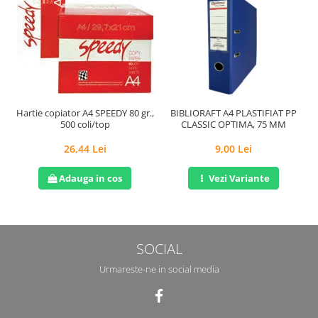
Hartie copiator A4 SPEEDY 80 gr.,
BIBLIORAFT A4 PLASTIFIAT PP
P
500 coli/top
CLASSIC OPTIMA, 75 MM
26,44 Lei
9,00 Lei
Adauga in cos
Vezi Variante
SOCIAL
Urmareste-ne in social media