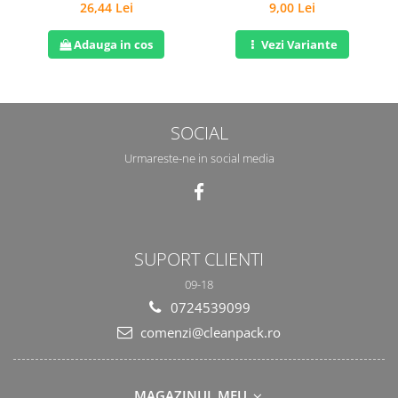
26,44 Lei
9,00 Lei
Adauga in cos
Vezi Variante
SOCIAL
Urmareste-ne in social media
SUPORT CLIENTI
09-18
0724539099
comenzi@cleanpack.ro
MAGAZINUL MEU