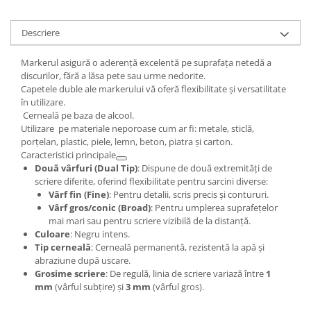
Descriere
Markerul asigură o aderență excelentă pe suprafața netedă a
discurilor, fără a lăsa pete sau urme nedorite.
Capetele duble ale markerului vă oferă flexibilitate și versatilitate
în utilizare.
Cerneală pe baza de alcool.
Utilizare pe materiale neporoase cum ar fi: metale, sticlă,
porțelan, plastic, piele, lemn, beton, piatra și carton.
Caracteristici principale
Două vârfuri (Dual Tip)
: Dispune de două extremități de
scriere diferite, oferind flexibilitate pentru sarcini diverse:
Vârf fin (Fine)
: Pentru detalii, scris precis și contururi.
Vârf gros/conic (Broad)
: Pentru umplerea suprafețelor
mai mari sau pentru scriere vizibilă de la distanță.
Culoare
: Negru intens.
Tip cerneală
: Cerneală permanentă, rezistentă la apă și
abraziune după uscare.
Grosime scriere
: De regulă, linia de scriere variază între
1
mm
(vârful subțire) și
3 mm
(vârful gros).