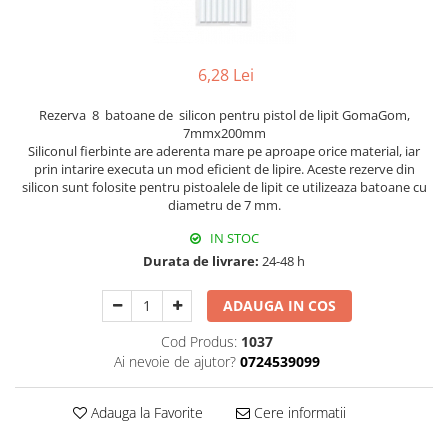
Hârtie
Servețele umede
Plicuri
Lavete și bureți
Tipizate
Lumanari
6,28 Lei
Tuș & more
Mopuri
Rezerva 8 batoane de silicon pentru pistol de lipit GomaGom,
Mănuși
7mmx200mm
Odorizante cameră/auto
Siliconul fierbinte are aderenta mare pe aproape orice material, iar
Odorizante toaletă
prin intarire executa un mod eficient de lipire. Aceste rezerve din
silicon sunt folosite pentru pistoalele de lipit ce utilizeaza batoane cu
Pahare și accesorii
diametru de 7 mm.
Saci menajeri
IN STOC
Detergenți și balsam de rufe
Durata de livrare:
24-48 h
Dispensere/dozatoare
ADAUGA IN COS
Cod Produs:
1037
Ai nevoie de ajutor?
0724539099
Adauga la Favorite
Cere informatii