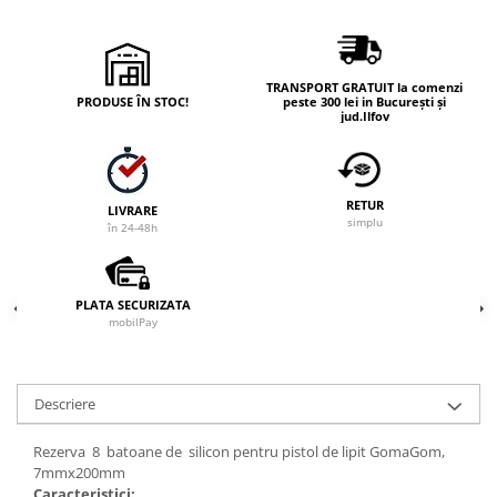
TRANSPORT GRATUIT la comenzi
PRODUSE ÎN STOC!
peste 300 lei in București și
jud.Ilfov
RETUR
LIVRARE
simplu
în 24-48h
PLATA SECURIZATA
mobilPay
Descriere
Rezerva 8 batoane de silicon pentru pistol de lipit GomaGom,
7mmx200mm
Caracteristici: