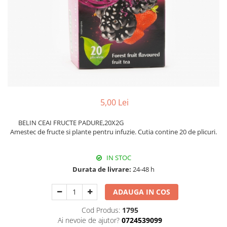
Hârtie
Servețele umede
Plicuri
Lavete și bureți
Tipizate
Lumanari
Tuș & more
Mopuri
Mănuși
Odorizante cameră/auto
Odorizante toaletă
Pahare și accesorii
5,00 Lei
Saci menajeri
BELIN CEAI FRUCTE PADURE,20X2G
Detergenți și balsam de rufe
Amestec de fructe si plante pentru infuzie. Cutia contine 20 de plicuri.
Dispensere/dozatoare
IN STOC
Durata de livrare:
24-48 h
ADAUGA IN COS
Cod Produs:
1795
Ai nevoie de ajutor?
0724539099