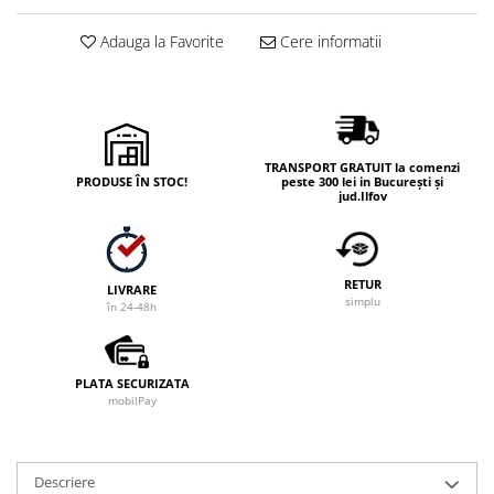
Adauga la Favorite
Cere informatii
TRANSPORT GRATUIT la comenzi
PRODUSE ÎN STOC!
peste 300 lei in București și
jud.Ilfov
RETUR
LIVRARE
simplu
în 24-48h
PLATA SECURIZATA
mobilPay
Descriere