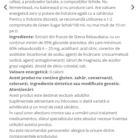
cafea), a produselor lactate, a compozițiilor lichide. Nu
fermentează, nu balonează și nu produce carii. Are valoare
energetică zero și putere de îndulcire egală cu a zahărului.
Pentru o îndulcire discretă, se recomandă utilizarea a 1-2
comprimate de Green Sugar lichid/100 ml, nu mai mult de 10 ori
pe zi.
Ingrediente:
Extract din frunze de Stevia Rebaudiana, cu un
conținut minim de 95% glicozide șteviolice, din care minimum
60% rebaudozidă A – 25 mg, acidifiant: acid citric, corector de
aciditate: bicarbonat de sodiu; agenți de încărcare: croscarmeloză
sodică; agenți antiaglomeranți: săruri de magneziu ale acizilor
grași vegelati, dioxid de siliciu coloidal, talc.
Valoare energetică:
0 calorii
Acest produs nu conține gluten, zahăr, conservanți,
coloranți, ingrediente sintetice sau modificate genetic.
Atenționări:
Acest produs este destinat exclusiv adulților.
Suplimentele alimentare nu înlocuiesc o dietă variată si
echilibrată și un mod de viață sănătos.
În cazul unor afecțiuni cronice sau a urmării unui tratament
medicamentos, sfatul specialistului este absolut necesar înaintea
utilizării acestui produs.
Nu este recomandat persoanelor alergice la oricare dintre
componentele produsului.