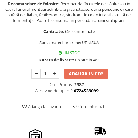
Recomandare de folosire:
Recomandat în curele de slăbire sau în
cadrul unei alimentații echilibrate și sănătoase, dar și persoanelor care
suferă de diabet, fenilcetonurie, sindrom de colon iritabil și colită de
fermentație. Poate fi consumat în perioada sarcinii și alăptării.
Cantitate:
650 comprimate
Sursa materiilor prime: UE si SUA
IN STOC
Durata de livrare:
Livrare in 48h
ADAUGA IN COS
Cod Produs:
2387
Ai nevoie de ajutor?
0724539099
Adauga la Favorite
Cere informatii