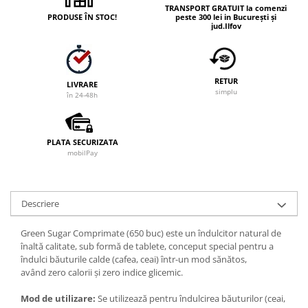
TRANSPORT GRATUIT la comenzi
PRODUSE ÎN STOC!
peste 300 lei in București și
jud.Ilfov
RETUR
LIVRARE
simplu
în 24-48h
PLATA SECURIZATA
mobilPay
Descriere
Green Sugar Comprimate (650 buc) este un îndulcitor natural de
înaltă calitate, sub formă de tablete, conceput special pentru a
îndulci băuturile calde (cafea, ceai) într-un mod sănătos,
având zero calorii și zero indice glicemic.
Mod de utilizare:
Se utilizează pentru îndulcirea băuturilor (ceai,