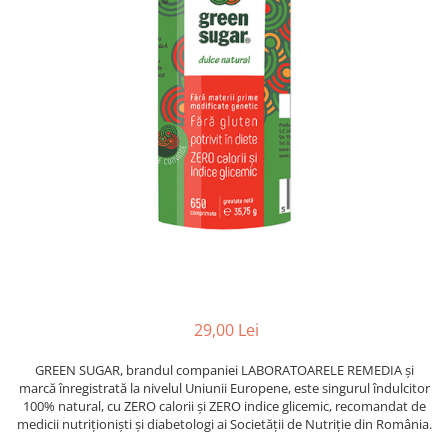
Hârtie
Servețele umede
Plicuri
Lavete și bureți
Tipizate
Lumanari
Tuș & more
Mopuri
Mănuși
Odorizante cameră/auto
Odorizante toaletă
Pahare și accesorii
Saci menajeri
Detergenți și balsam de rufe
Dispensere/dozatoare
29,00 Lei
GREEN SUGAR, brandul companiei LABORATOARELE REMEDIA și
marcă înregistrată la nivelul Uniunii Europene, este singurul îndulcitor
100% natural, cu ZERO calorii și ZERO indice glicemic, recomandat de
medicii nutriționiști și diabetologi ai Societății de Nutriție din România.