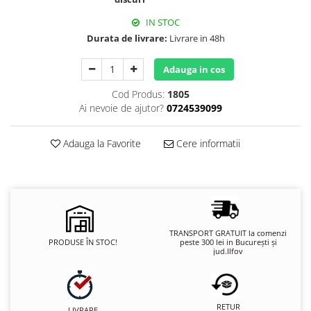
IN STOC
Durata de livrare:
Livrare in 48h
Adauga in cos
Cod Produs:
1805
Ai nevoie de ajutor?
0724539099
Adauga la Favorite
Cere informatii
TRANSPORT GRATUIT la comenzi
PRODUSE ÎN STOC!
peste 300 lei in București și
jud.Ilfov
RETUR
LIVRARE