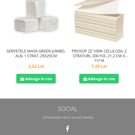
SERVETELE MASA GREEN JUMBO,
PROSOP ZZ 100% CELULOZA, 2
H
ALB, 1 STRAT, 25X25CM
STRATURI, 200 FOI, 21.2 CM X
21CM
2,52 Lei
7,20 Lei
Adauga in cos
Adauga in cos
SOCIAL
Urmareste-ne in social media