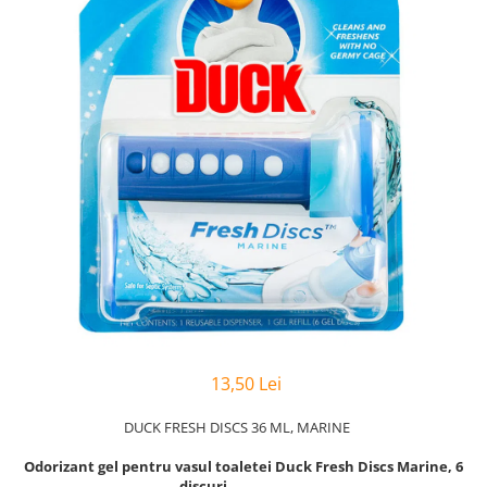
Hârtie
Servețele umede
Plicuri
Lavete și bureți
Tipizate
Lumanari
Tuș & more
Mopuri
Mănuși
Odorizante cameră/auto
Odorizante toaletă
Pahare și accesorii
Saci menajeri
Detergenți și balsam de rufe
Dispensere/dozatoare
13,50 Lei
DUCK FRESH DISCS 36 ML, MARINE
Odorizant gel pentru vasul toaletei Duck Fresh Discs Marine, 6
discuri