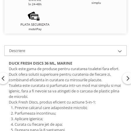
simplu
în 24-48h
PLATA SECURIZATA
mobilPay
Descriere
DUCK FRESH DISCS 36 ML, MARINE
Duck este gama de produse pentru curatarea toaletei fara efort.
Duck ofera solutii superioare pentru curatenia de fiecare zi,
combinand eficienta in curatare cu mirosurile placute.
Toaleta este curatata si parfumata intr-un mod mai simplu si mai
igienic, fara a fi nevoie sa va atingeti de o carcasa de plastic plina
de microbi.
Duck Fresh Discs, produs eficient cu actiune 5-in-1:
Previne calcarul care adaposteste microbi;
Parfumeaza incontinuu;
Aplicare igienica;
Curata cu fiecare jet de apa;
Dureaza pana la 8 saptamani.