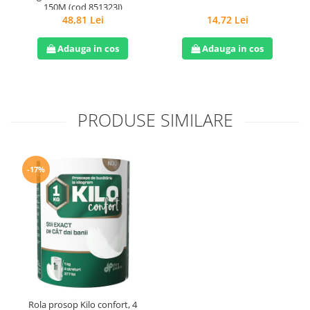
150M (cod 851323J)
48,81 Lei
14,72 Lei
Adauga in cos
Adauga in cos
PRODUSE SIMILARE
-17%
Rola prosop Kilo confort, 4