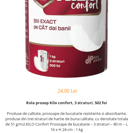
Hârtie
Servețele umede
Plicuri
Lavete și bureți
Tipizate
Lumanari
Tuș & more
Mopuri
Mănuși
Odorizante cameră/auto
Odorizante toaletă
Pahare și accesorii
Saci menajeri
Detergenți și balsam de rufe
Dispensere/dozatoare
24,00 Lei
Rola prosop Kilo confort, 3 straturi, 502 foi
Produse de calitate, prosoape de bucatarie rezistente si absorbante,
produse din trei straturi de hartie de buna calitate, cu densitate totala
de 51 g/m2.KILO Confort Prosoape de bucatarie – 3 straturi – 80 m – L
16 x H 24 cm - 1 kg