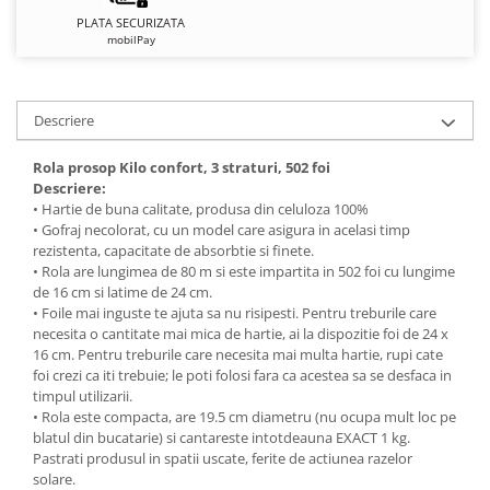
PLATA SECURIZATA
mobilPay
Descriere
Rola prosop Kilo confort, 3 straturi, 502 foi
Descriere:
• Hartie de buna calitate, produsa din celuloza 100%
• Gofraj necolorat, cu un model care asigura in acelasi timp
rezistenta, capacitate de absorbtie si finete.
• Rola are lungimea de 80 m si este impartita in 502 foi cu lungime
de 16 cm si latime de 24 cm.
• Foile mai inguste te ajuta sa nu risipesti. Pentru treburile care
necesita o cantitate mai mica de hartie, ai la dispozitie foi de 24 x
16 cm. Pentru treburile care necesita mai multa hartie, rupi cate
foi crezi ca iti trebuie; le poti folosi fara ca acestea sa se desfaca in
timpul utilizarii.
• Rola este compacta, are 19.5 cm diametru (nu ocupa mult loc pe
blatul din bucatarie) si cantareste intotdeauna EXACT 1 kg.
Pastrati produsul in spatii uscate, ferite de actiunea razelor
solare.