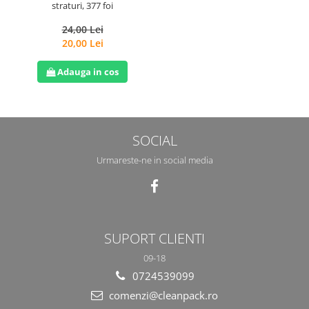
straturi, 377 foi
24,00 Lei
20,00 Lei
Adauga in cos
SOCIAL
Urmareste-ne in social media
SUPORT CLIENTI
09-18
0724539099
comenzi@cleanpack.ro