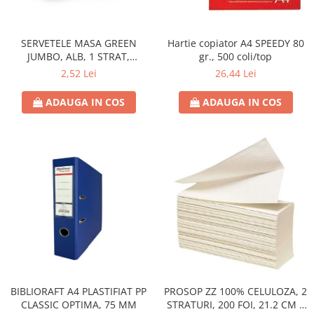
Hârtie
Servețele umede
Plicuri
Lavete și bureți
Tipizate
SERVETELE MASA GREEN
Hartie copiator A4 SPEEDY 80
Lumanari
JUMBO, ALB, 1 STRAT,
gr., 500 coli/top
Tuș & more
Mopuri
25X25CM
2,52 Lei
26,44 Lei
Mănuși
Odorizante cameră/auto
ADAUGA IN COS
ADAUGA IN COS
Odorizante toaletă
Pahare și accesorii
Saci menajeri
Detergenți și balsam de rufe
Dispensere/dozatoare
BIBLIORAFT A4 PLASTIFIAT PP
PROSOP ZZ 100% CELULOZA, 2
CLASSIC OPTIMA, 75 MM
STRATURI, 200 FOI, 21.2 CM X