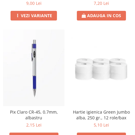
21CM
9,00 Lei
7,20 Lei
VEZI VARIANTE
ADAUGA IN COS
Pix Claro CR-45, 0.7mm,
Hartie igienica Green Jumbo
albastru
alba, 250 gr., 12 role/bax
2,15 Lei
5,10 Lei