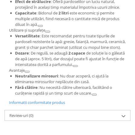
Efect de strălucire
: Oferă pardoselilor un luciu natural,
protejând în același timp materialul împotriva uzurii zilnice.
Capacitate
: Bidonul de
2 litri
este economic și permite
multiple utilizări, fiind necesară o cantitate mică de produs
diluat în apă.
Utilizare și suprafețe
Versatilitate
: Este recomandat pentru toate tipurile de
pardoseli rezistente la apă: gresie, faianță, marmură, ceramică,
granit și chiar parchet laminat (utilizat cu mopul bine stors).
Dozare
: De regulă, se adaugă
2 capace
de soluție la o găleată
de apă (aprox. 5 litri), dar dozajul poate fi ajustat în funcție de
intensitatea dorită a parfumului.
Avantaje
Neutralizare mirosuri
: Nu doar acoperă, ci ajută la
eliminarea mirosurilor neplăcute din casă.
Fără clătire
: Nu necesită clătire ulterioară, facilitând o
curățenie rapidă și un timp scurt de uscare.
Informatii conformitate produs
Review-uri
(0)