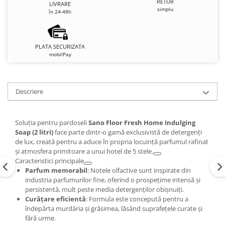
RETUR
LIVRARE
simplu
în 24-48h
PLATA SECURIZATA
mobilPay
Descriere
Soluția pentru pardoseli
Sano Floor Fresh Home Indulging
Soap (2 litri)
face parte dintr-o gamă exclusivistă de detergenți
de lux, creată pentru a aduce în propria locuință parfumul rafinat
și atmosfera primitoare a unui hotel de 5 stele.
Caracteristici principale
Parfum memorabil
: Notele olfactive sunt inspirate din
industria parfumurilor fine, oferind o prospețime intensă și
persistentă, mult peste media detergenților obișnuiți.
Curățare eficientă
: Formula este concepută pentru a
îndepărta murdăria și grăsimea, lăsând suprafețele curate și
fără urme.