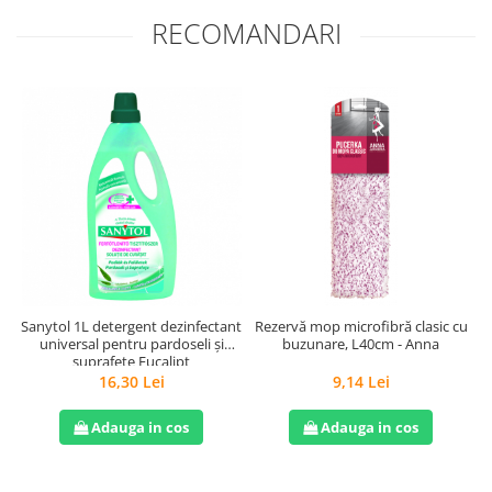
RECOMANDARI
Sanytol 1L detergent dezinfectant
Rezervă mop microfibră clasic cu
universal pentru pardoseli și
buzunare, L40cm - Anna
suprafețe Eucalipt
16,30 Lei
9,14 Lei
Adauga in cos
Adauga in cos