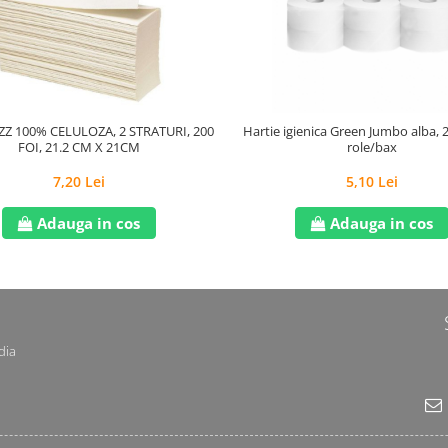
Z 100% CELULOZA, 2 STRATURI, 200
Hartie igienica Green Jumbo alba, 2
FOI, 21.2 CM X 21CM
role/bax
7,20 Lei
5,10 Lei
Adauga in cos
Adauga in cos
dia