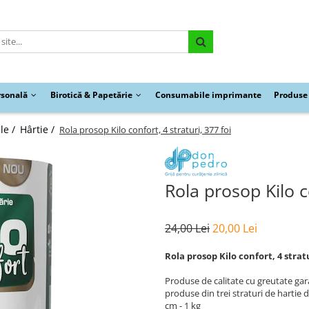
rsonală
Birotică & Papetărie
Consumabile imprimante
Produse 
le /
Hârtie /
Rola prosop Kilo confort, 4 straturi, 377 foi
Rola prosop Kilo co
24,00 Lei
20,00 Lei
Rola prosop Kilo confort, 4 stratu
Produse de calitate cu greutate ga
produse din trei straturi de hartie 
cm - 1 kg