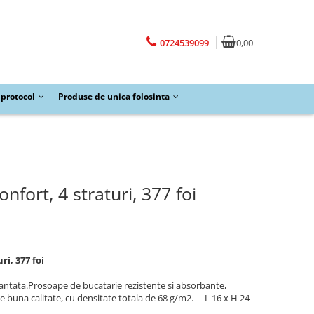
0724539099
0,00
protocol
Produse de unica folosinta
nfort, 4 straturi, 377 foi
ri, 377 foi
rantata.Prosoape de bucatarie rezistente si absorbante,
de buna calitate, cu densitate totala de 68 g/m2. – L 16 x H 24