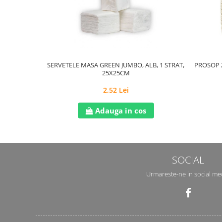
SERVETELE MASA GREEN JUMBO, ALB, 1 STRAT,
PROSOP Z
25X25CM
2,52 Lei
Adauga in cos
SOCIAL
Urmareste-ne in social me