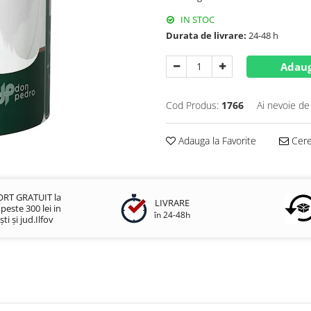
IN STOC
Durata de livrare:
24-48 h
Adaug
Cod Produs:
1766
Ai nevoie de
Adauga la Favorite
Cere 
RT GRATUIT la
LIVRARE
este 300 lei in
în 24-48h
ti și jud.Ilfov