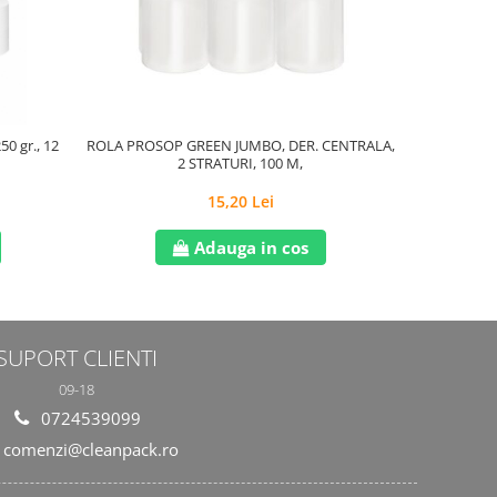
50 gr., 12
ROLA PROSOP GREEN JUMBO, DER. CENTRALA,
Prosop uz c
2 STRATURI, 100 M,
15,20 Lei
Adauga in cos
SUPORT CLIENTI
09-18
0724539099
comenzi@cleanpack.ro