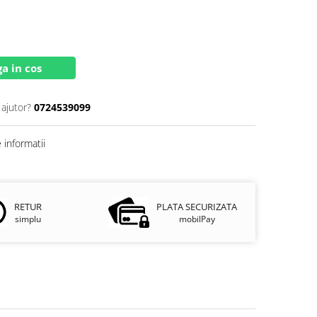
a in cos
 ajutor?
0724539099
informatii
RETUR
PLATA SECURIZATA
simplu
mobilPay