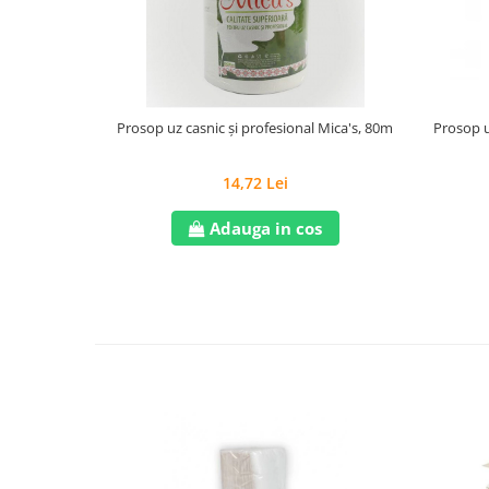
Prosop uz casnic și profesional Mica's, 80m
Prosop u
14,72 Lei
Adauga in cos