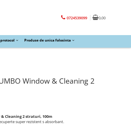
0724539099
0,00
protocol
Produse de unica folosinta
JUMBO Window & Cleaning 2
 Cleaning 2 straturi, 100m
ecuperte super rezistent s absorbant.