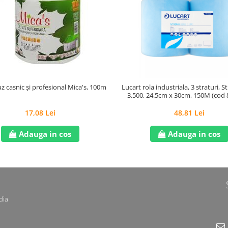
z casnic și profesional Mica's, 100m
Lucart rola industriala, 3 straturi, 
3.500, 24.5cm x 30cm, 150M (cod 
17,08 Lei
48,81 Lei
Adauga in cos
Adauga in cos
dia