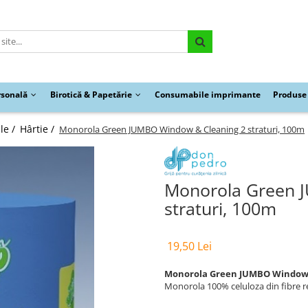
rsonală
Birotică & Papetărie
Consumabile imprimante
Produse 
le /
Hârtie /
Monorola Green JUMBO Window & Cleaning 2 straturi, 100m
Monorola Green 
straturi, 100m
19,50 Lei
Monorola Green JUMBO Window &
Monorola 100% celuloza din fibre r