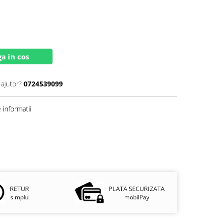
a in cos
 ajutor?
0724539099
informatii
RETUR
PLATA SECURIZATA
simplu
mobilPay