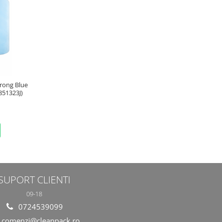
Strong Blue
851323J)
SUPORT CLIENTI
09-18
0724539099
comenzi@cleanpack.ro