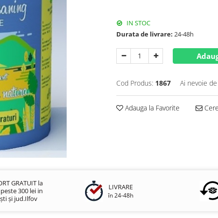
IN STOC
Durata de livrare:
24-48h
Adaug
Cod Produs:
1867
Ai nevoie de
Adauga la Favorite
Cere 
RT GRATUIT la
LIVRARE
este 300 lei in
în 24-48h
ti și jud.Ilfov