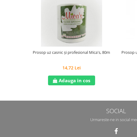
Prosop uz casnic și profesional Mica's, 80m
Prosop u
14,72 Lei
Adauga in cos
SOCIAL
Urmareste-ne in social me