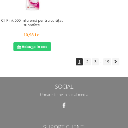
Cif Pink 500 ml cremă pentru curățat
suprafețe.
10,98 Lei
Adauga in cos
1
2
3
19
...
SOCIAL
Urmareste-ne in social media
SUPORT CLIENTI