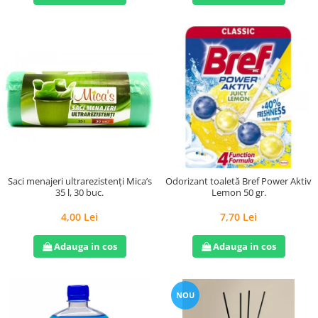
Saci menajeri ultrarezistenți Mica’s
Odorizant toaletă Bref Power Aktiv
35 l, 30 buc.
Lemon 50 gr.
4,00 Lei
7,70 Lei
Adauga in cos
Adauga in cos
NOU