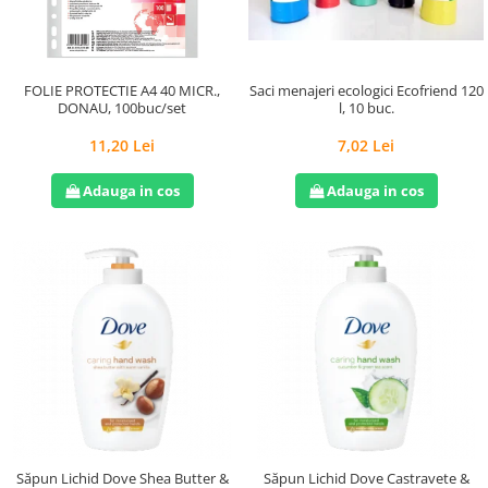
Saci menajeri ecologici Ecofriend 120
FOLIE PROTECTIE A4 40 MICR.,
l, 10 buc.
DONAU, 100buc/set
7,02 Lei
11,20 Lei
Adauga in cos
Adauga in cos
Săpun Lichid Dove Shea Butter &
Săpun Lichid Dove Castravete &