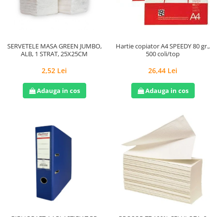
Hârtie
Servețele umede
Plicuri
Lavete și bureți
Tipizate
Lumanari
Tuș & more
Mopuri
SERVETELE MASA GREEN JUMBO,
Hartie copiator A4 SPEEDY 80 gr.,
ALB, 1 STRAT, 25X25CM
500 coli/top
Mănuși
Odorizante cameră/auto
2,52 Lei
26,44 Lei
Odorizante toaletă
Adauga in cos
Adauga in cos
Pahare și accesorii
Saci menajeri
Detergenți și balsam de rufe
Dispensere/dozatoare