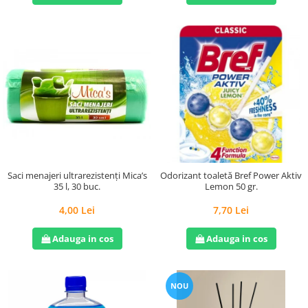
Saci menajeri ultrarezistenți Mica’s
Odorizant toaletă Bref Power Aktiv
35 l, 30 buc.
Lemon 50 gr.
4,00 Lei
7,70 Lei
Adauga in cos
Adauga in cos
NOU