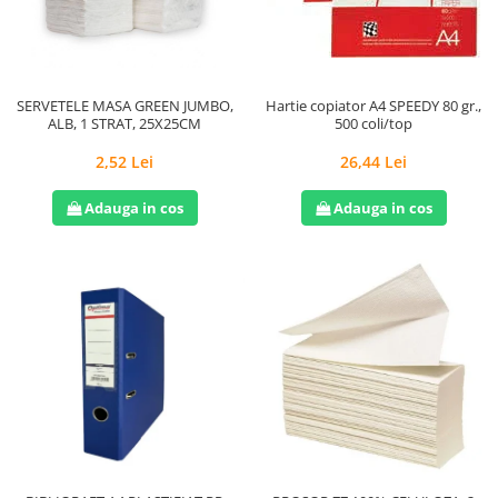
Hârtie
Servețele umede
Plicuri
Lavete și bureți
Tipizate
Lumanari
Tuș & more
Mopuri
SERVETELE MASA GREEN JUMBO,
Hartie copiator A4 SPEEDY 80 gr.,
ALB, 1 STRAT, 25X25CM
500 coli/top
Mănuși
Odorizante cameră/auto
2,52 Lei
26,44 Lei
Odorizante toaletă
Adauga in cos
Adauga in cos
Pahare și accesorii
Saci menajeri
Detergenți și balsam de rufe
Dispensere/dozatoare