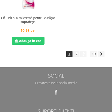
Cif Pink 500 ml cremă pentru curățat
suprafețe.
10,98 Lei
Adauga in cos
1
2
3
19
...
SOCIAL
Urmareste-ne in social media
SUPORT CLIENTI