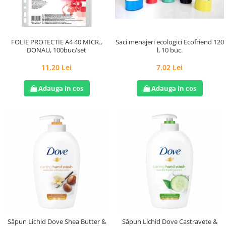
Saci menajeri ecologici Ecofriend 120
FOLIE PROTECTIE A4 40 MICR.,
l, 10 buc.
DONAU, 100buc/set
7,02 Lei
11,20 Lei
Adauga in cos
Adauga in cos
Săpun Lichid Dove Shea Butter &
Săpun Lichid Dove Castravete &