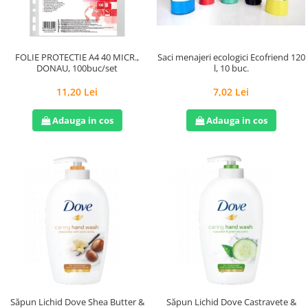
Saci menajeri ecologici Ecofriend 120
FOLIE PROTECTIE A4 40 MICR.,
l, 10 buc.
DONAU, 100buc/set
7,02 Lei
11,20 Lei
Adauga in cos
Adauga in cos
Săpun Lichid Dove Shea Butter &
Săpun Lichid Dove Castravete &