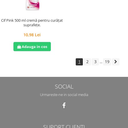
Cif Pink 500 ml cremă pentru curățat
suprafețe.
10,98 Lei
Adauga in cos
1
2
3
19
...
SOCIAL
Urmareste-ne in social media
SUPORT CLIENTI