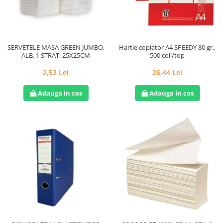
Hârtie
Servețele umede
Plicuri
Lavete și bureți
Tipizate
Lumanari
Tuș & more
Mopuri
SERVETELE MASA GREEN JUMBO,
Hartie copiator A4 SPEEDY 80 gr.,
ALB, 1 STRAT, 25X25CM
500 coli/top
Mănuși
Odorizante cameră/auto
2,52 Lei
26,44 Lei
Odorizante toaletă
Adauga in cos
Adauga in cos
Pahare și accesorii
Saci menajeri
Detergenți și balsam de rufe
Dispensere/dozatoare