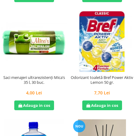
Saci menajeri ultrarezistenți Mica’s
Odorizant toaletă Bref Power Aktiv
35 l, 30 buc.
Lemon 50 gr.
4,00 Lei
7,70 Lei
Adauga in cos
Adauga in cos
NOU