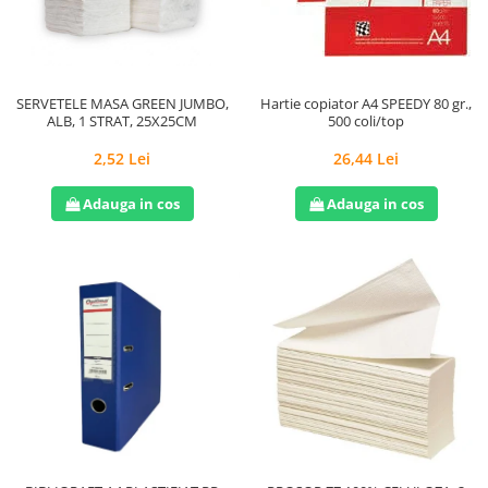
Hârtie
Servețele umede
Plicuri
Lavete și bureți
Tipizate
Lumanari
Tuș & more
Mopuri
SERVETELE MASA GREEN JUMBO,
Hartie copiator A4 SPEEDY 80 gr.,
ALB, 1 STRAT, 25X25CM
500 coli/top
Mănuși
Odorizante cameră/auto
2,52 Lei
26,44 Lei
Odorizante toaletă
Adauga in cos
Adauga in cos
Pahare și accesorii
Saci menajeri
Detergenți și balsam de rufe
Dispensere/dozatoare