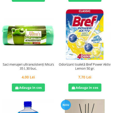
Saci menajeri ultrarezistenți Mica’s
Odorizant toaletă Bref Power Aktiv
35 l, 30 buc.
Lemon 50 gr.
4,00 Lei
7,70 Lei
Adauga in cos
Adauga in cos
NOU