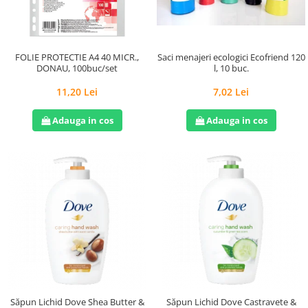
Saci menajeri ecologici Ecofriend 120
FOLIE PROTECTIE A4 40 MICR.,
l, 10 buc.
DONAU, 100buc/set
7,02 Lei
11,20 Lei
Adauga in cos
Adauga in cos
Săpun Lichid Dove Shea Butter &
Săpun Lichid Dove Castravete &