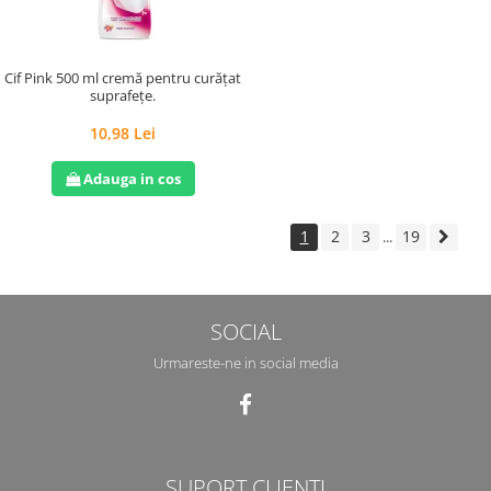
Cif Pink 500 ml cremă pentru curățat
suprafețe.
10,98 Lei
Adauga in cos
1
2
3
19
...
SOCIAL
Urmareste-ne in social media
SUPORT CLIENTI