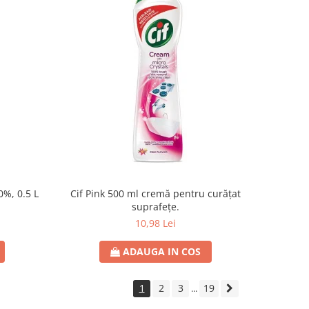
0%, 0.5 L
Cif Pink 500 ml cremă pentru curățat
suprafețe.
10,98 Lei
ADAUGA IN COS
1
2
3
19
...