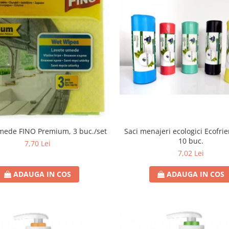
Saci menajeri ecologici Ecofrie
mede FINO Premium, 3 buc./set
10 buc.
7,70 Lei
7,02 Lei
ADAUGA IN COS
ADAUGA IN COS