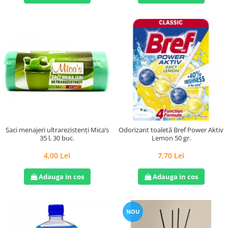
Saci menajeri ultrarezistenți Mica’s
Odorizant toaletă Bref Power Aktiv
35 l, 30 buc.
Lemon 50 gr.
4,00 Lei
7,70 Lei
Adauga in cos
Adauga in cos
NOU