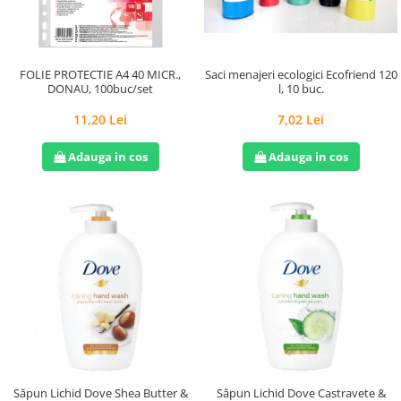
Saci menajeri ecologici Ecofriend 120
FOLIE PROTECTIE A4 40 MICR.,
l, 10 buc.
DONAU, 100buc/set
7,02 Lei
11,20 Lei
Adauga in cos
Adauga in cos
Săpun Lichid Dove Shea Butter &
Săpun Lichid Dove Castravete &