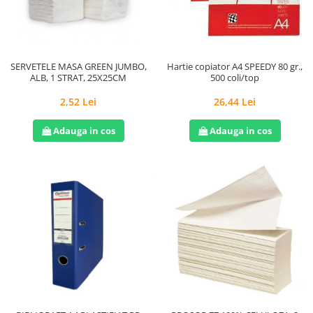
Hârtie
Servețele umede
Plicuri
Lavete și bureți
Tipizate
Lumanari
Tuș & more
Mopuri
SERVETELE MASA GREEN JUMBO,
Hartie copiator A4 SPEEDY 80 gr.,
ALB, 1 STRAT, 25X25CM
500 coli/top
Mănuși
Odorizante cameră/auto
2,52 Lei
26,44 Lei
Odorizante toaletă
Adauga in cos
Adauga in cos
Pahare și accesorii
Saci menajeri
Detergenți și balsam de rufe
Dispensere/dozatoare