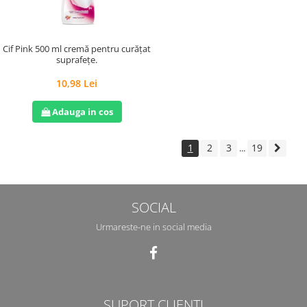
Cif Pink 500 ml cremă pentru curățat
suprafețe.
10,98 Lei
Adauga in cos
1
2
3
19
...
SOCIAL
Urmareste-ne in social media
SUPORT CLIENTI