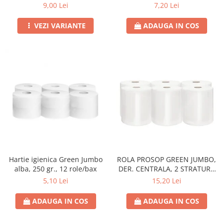
21CM
9,00 Lei
7,20 Lei
VEZI VARIANTE
ADAUGA IN COS
Hartie igienica Green Jumbo
ROLA PROSOP GREEN JUMBO,
alba, 250 gr., 12 role/bax
DER. CENTRALA, 2 STRATURI,
100 M,
5,10 Lei
15,20 Lei
ADAUGA IN COS
ADAUGA IN COS