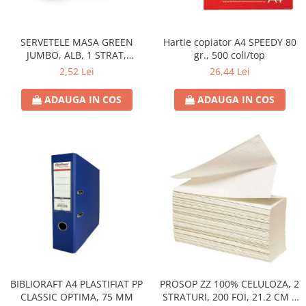
Hârtie
Servețele umede
Plicuri
Lavete și bureți
Tipizate
SERVETELE MASA GREEN
Hartie copiator A4 SPEEDY 80
Lumanari
JUMBO, ALB, 1 STRAT,
gr., 500 coli/top
Tuș & more
Mopuri
25X25CM
2,52 Lei
26,44 Lei
Mănuși
Odorizante cameră/auto
ADAUGA IN COS
ADAUGA IN COS
Odorizante toaletă
Pahare și accesorii
Saci menajeri
Detergenți și balsam de rufe
Dispensere/dozatoare
BIBLIORAFT A4 PLASTIFIAT PP
PROSOP ZZ 100% CELULOZA, 2
CLASSIC OPTIMA, 75 MM
STRATURI, 200 FOI, 21.2 CM X