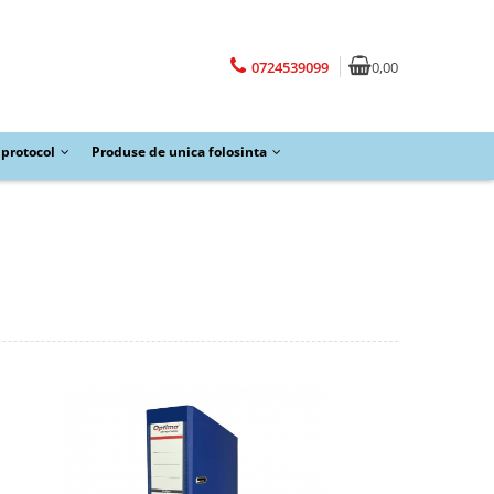
0724539099
0,00
protocol
Produse de unica folosinta