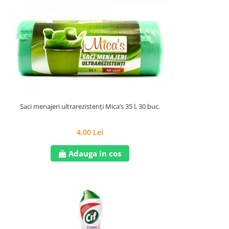
Saci menajeri ultrarezistenți Mica’s 35 l, 30 buc.
4,00 Lei
Adauga in cos