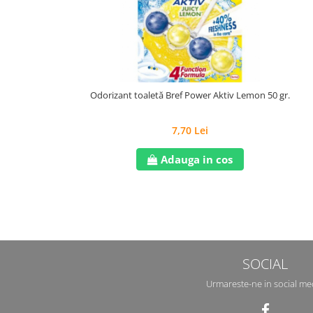
Odorizant toaletă Bref Power Aktiv Lemon 50 gr.
7,70 Lei
Adauga in cos
SOCIAL
Urmareste-ne in social me