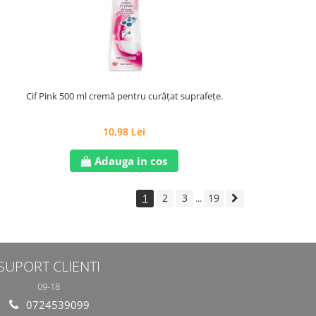
Cif Pink 500 ml cremă pentru curățat suprafețe.
10,98 Lei
Adauga in cos
1
2
3
19
...
SUPORT CLIENTI
09-18
0724539099