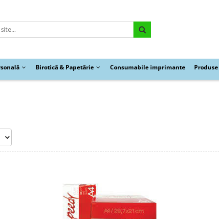
rsonală
Birotică & Papetărie
Consumabile imprimante
Produse 