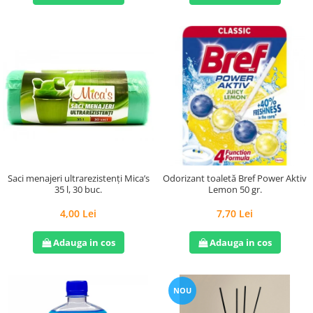
Saci menajeri ultrarezistenți Mica’s
Odorizant toaletă Bref Power Aktiv
35 l, 30 buc.
Lemon 50 gr.
4,00 Lei
7,70 Lei
Adauga in cos
Adauga in cos
NOU