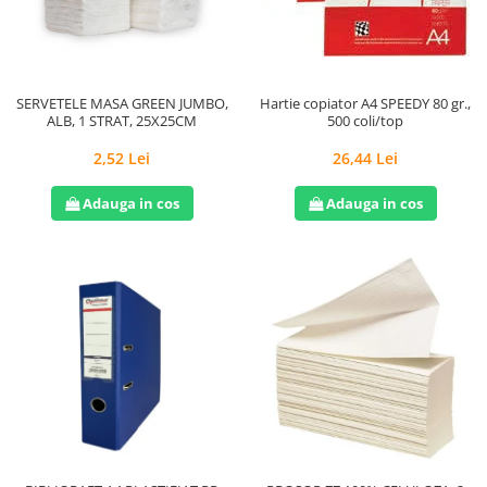
Hârtie
Servețele umede
Plicuri
Lavete și bureți
Tipizate
Lumanari
Tuș & more
Mopuri
SERVETELE MASA GREEN JUMBO,
Hartie copiator A4 SPEEDY 80 gr.,
ALB, 1 STRAT, 25X25CM
500 coli/top
Mănuși
Odorizante cameră/auto
2,52 Lei
26,44 Lei
Odorizante toaletă
Adauga in cos
Adauga in cos
Pahare și accesorii
Saci menajeri
Detergenți și balsam de rufe
Dispensere/dozatoare