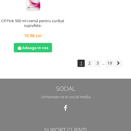
Cif Pink 500 ml cremă pentru curățat
suprafețe.
10,98 Lei
Adauga in cos
1
2
3
19
...
SOCIAL
Urmareste-ne in social media
SUPORT CLIENTI