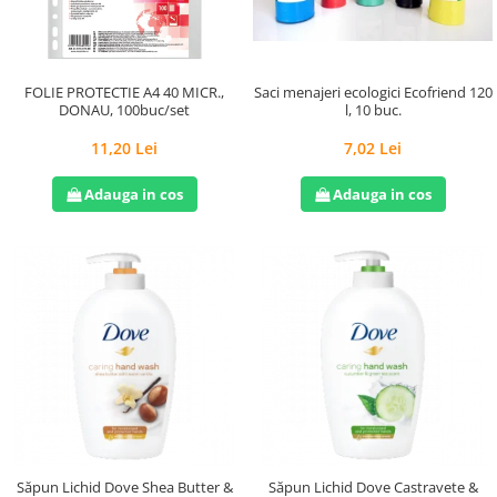
Saci menajeri ecologici Ecofriend 120
FOLIE PROTECTIE A4 40 MICR.,
l, 10 buc.
DONAU, 100buc/set
7,02 Lei
11,20 Lei
Adauga in cos
Adauga in cos
Săpun Lichid Dove Shea Butter &
Săpun Lichid Dove Castravete &